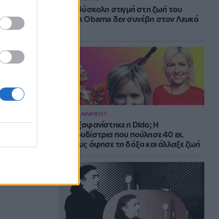
Η πιο δύσκολη στιγμή στη ζωή του
Barack Obama δεν συνέβη στον Λευκό
Οίκο
ENTERTAINMENT
Πού εξαφανίστηκε η Dido; Η
τραγουδίστρια που πούλησε 40 εκ.
δίσκους άφησε τη δόξα και άλλαξε ζωή