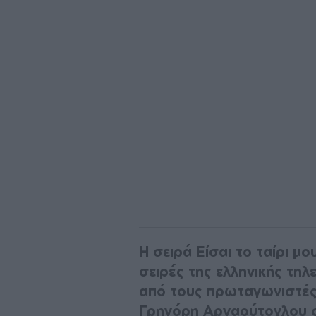
Η σειρά Είσαι το ταίρι μο
σειρές της ελληνικής τη
από τους πρωταγωνιστές
Γρηγόρη Αρναούτογλου σ