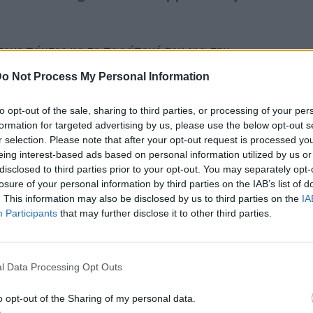
τους πάντες με το παράπονό του για την
 σειρά, κάτι που θεώρησε λάθος.
o Not Process My Personal Information
υ έμεινε πίκρα για το πως εξελίχθηκε ο ρόλος
to opt-out of the sale, sharing to third parties, or processing of your per
Ξεκίνησε πάρα πολύ όμορφα, αλλά τελείωσε
formation for targeted advertising by us, please use the below opt-out s
r selection. Please note that after your opt-out request is processed y
, πήγε αλλού η προσοχή, δεν ξέρω τι και
eing interest-based ads based on personal information utilized by us or
και μετά ένιωσα ότι ήταν παρακολουθητής
disclosed to third parties prior to your opt-out. You may separately opt-
losure of your personal information by third parties on the IAB’s list of
 που πραγματικά κινούσε τα νήματα.
. This information may also be disclosed by us to third parties on the
IA
Participants
that may further disclose it to other third parties.
 και μου είπε ότι “μάλλον είναι η δική σου
και ο κόσμος δεν το είδε έτσι”, είπε ο Αλέκος
l Data Processing Opt Outs
ΔΙΑΦΗΜΙΣΗ
o opt-out of the Sharing of my personal data.