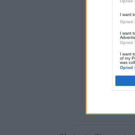
Opted 
I want t
Opted 
I want 
Advertis
Opted 
I want t
of my P
was col
Opted 