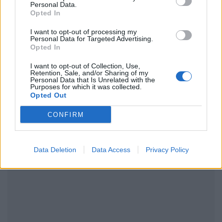
Personal Data.
Ακολουθήστε το Pink.gr και στο
Instagram
Opted In
I want to opt-out of processing my
Personal Data for Targeted Advertising.
Opted In
I want to opt-out of Collection, Use,
Retention, Sale, and/or Sharing of my
Personal Data that Is Unrelated with the
ΔΙΑΦΗΜΙΣΗ
Purposes for which it was collected.
Opted Out
CONFIRM
Data Deletion
Data Access
Privacy Policy