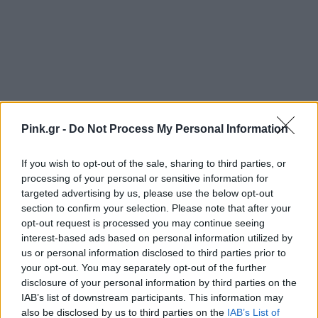
Pink.gr -
Do Not Process My Personal Information
If you wish to opt-out of the sale, sharing to third parties, or
processing of your personal or sensitive information for
targeted advertising by us, please use the below opt-out
section to confirm your selection. Please note that after your
opt-out request is processed you may continue seeing
Ακολουθήστε το Pink.gr στο
Google News
και
interest-based ads based on personal information utilized by
μάθετε πρώτοι
τα πιο hot νέα
.
us or personal information disclosed to third parties prior to
your opt-out. You may separately opt-out of the further
Ακολουθήστε το Pink.gr και στο
Instagram
disclosure of your personal information by third parties on the
IAB’s list of downstream participants. This information may
also be disclosed by us to third parties on the
IAB’s List of