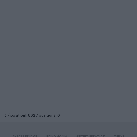
2 / position1: 802 / position2: 0
© 2026 PINK.GR
ΕΠΙΚΟΙΝΩΝΙΑ
ΘΕΣΕΙΣ ΕΡΓΑΣΙΑΣ
TERMS