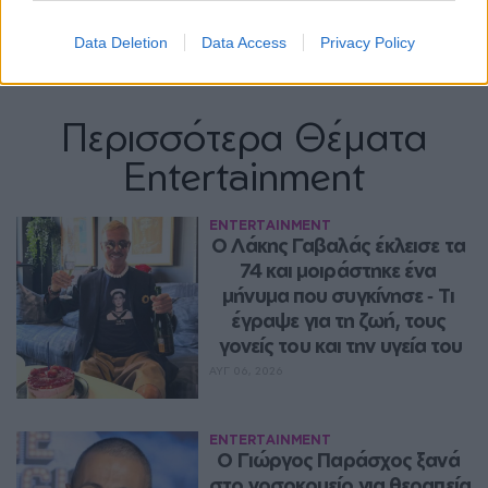
Data Deletion
Data Access
Privacy Policy
Περισσότερα Θέματα
Entertainment
ENTERTAINMENT
Ο Λάκης Γαβαλάς έκλεισε τα 
74 και μοιράστηκε ένα 
μήνυμα που συγκίνησε ‑ Τι 
έγραψε για τη ζωή, τους 
γονείς του και την υγεία του
ΑΥΓ 06, 2026
ENTERTAINMENT
O Γιώργος Παράσχος ξανά 
στο νοσοκομείο για θεραπεία 