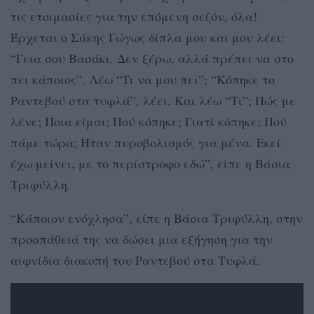
τις ετοιμασίες για την επόμενη σεζόν, όλα!
Έρχεται ο Σάκης Γώγως δίπλα μου και μου λέει:
“Γεια σου Βασάκι. Δεν ξέρω, αλλά πρέπει να στο
πει κάποιος”. Λέω “Τι να μου πει”; “Κόπηκε το
Ραντεβού στα τυφλά”, λέει. Και λέω “Τι”; Πώς με
λένε; Ποια είμαι; Πού κόπηκε; Γιατί κόπηκε; Πού
πάμε τώρα; Ήταν πυροβολισμός για μένα. Εκεί
έχω μείνει, με το περίστροφο εδώ”, είπε η Βάσια
Τριφύλλη.
“Κάποιον ενόχλησα”, είπε η Βάσια Τριφύλλη, στην
προσπάθειά της να δώσει μια εξήγηση για την
αιφνίδια διακοπή του Ραντεβού στα Τυφλά.