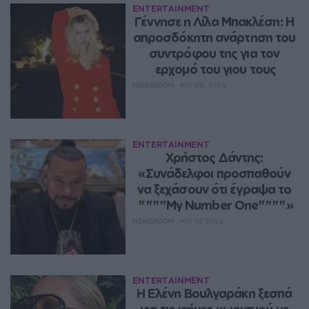
ENTERTAINMENT
Γέννησε η Λίλα Μπακλέση: Η 
απροσδόκητη ανάρτηση του 
συντρόφου της για τον 
ερχομό του γιου τους
NEWSROOM
ΑΥΓ 08, 2026
ENTERTAINMENT
Χρήστος Δάντης: 
«Συνάδελφοι προσπαθούν 
να ξεχάσουν ότι έγραψα το 
""""My Number One""""»
NEWSROOM
ΑΥΓ 07, 2026
ENTERTAINMENT
Η Ελένη Βουλγαράκη ξεσπά 