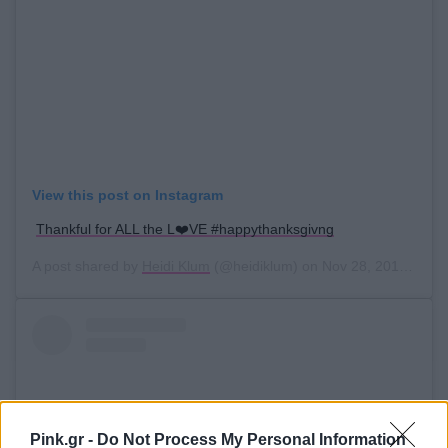
View this post on Instagram
Thankful for ALL the L❤️VE #happythanksgivng
A post shared by
Heidi Klum
(@heidiklum) on
Nov 28, 2019 at 3:58pm PST
Pink.gr -
Do Not Process My Personal Information