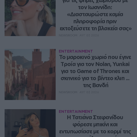
για τις φήμες χωρισμού με 
τον Ιωαννίδη: 
«Διασταυρώστε καμία 
πληροφορία πριν 
εκτοξεύσετε τη βλακεία σας»
NEWSROOM
ΑΥΓ 07, 2026
ENTERTAINMENT
Το μαροκινό χωριό που έγινε 
Τροία για τον Nolan, Yunkai 
για το Game of Thrones και 
σκηνικό για το βίντεο κλιπ ... 
της Βανδή
NEWSROOM
ΑΥΓ 07, 2026
ENTERTAINMENT
Η Τατιάνα Στεφανίδου 
φόρεσε μπικίνι και 
εντυπωσίασε με το κορμί της 