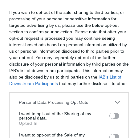
If you wish to opt-out of the sale, sharing to third parties, or
processing of your personal or sensitive information for
targeted advertising by us, please use the below opt-out
section to confirm your selection. Please note that after your
opt-out request is processed you may continue seeing
View this post on Instagram
interest-based ads based on personal information utilized by
us or personal information disclosed to third parties prior to
Good morning from somewhere else ❤️
your opt-out. You may separately opt-out of the further
#todaywillbewhatimakeit
disclosure of your personal information by third parties on the
IAB’s list of downstream participants. This information may
A post shared by
Heidi Klum
(@heidiklum) on
Nov 26, 2019 at 8:33am PST
also be disclosed by us to third parties on the
IAB’s List of
Downstream Participants
that may further disclose it to other
[ΠΗΓΗ]
third parties.
Personal Data Processing Opt Outs
ΔΙΑΦΗΜΙΣΗ
I want to opt-out of the Sharing of my
personal data.
Opted In
I want to opt-out of the Sale of my