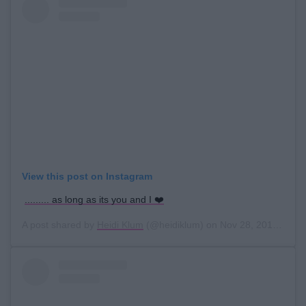
View this post on Instagram
......... as long as its you and I ❤️
A post shared by
Heidi Klum
(@heidiklum) on
Nov 28, 2019 at 6:37pm PST