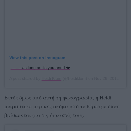
View this post on Instagram
......... as long as its you and I ❤️
A post shared by
Heidi Klum
(@heidiklum) on
Nov 28, 2019 at 6:37pm PST
Εκτός όμως από αυτή τη φωτογραφία, η Heidi
μοιράστηκε μερικές ακόμα από το θέρετρο όπου
βρίσκονται για τις διακοπές τους.