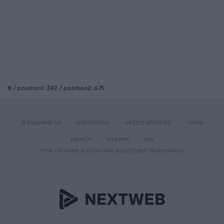
8 / position1: 342 / position2: 675
© 2026 PINK.GR
ΕΠΙΚΟΙΝΩΝΙΑ
ΘΕΣΕΙΣ ΕΡΓΑΣΙΑΣ
TERMS
PRIVACY
SITE MAP
RSS
PINK.GR NAME & LOGO ARE REGISTERED TRADEMARKS