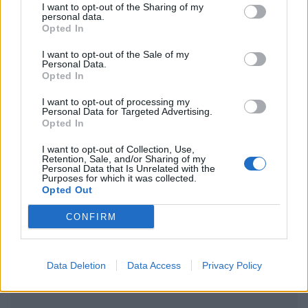
I want to opt-out of the Sharing of my
personal data.
Opted In
I want to opt-out of the Sale of my
Personal Data.
Opted In
Ακολουθήστε το Pink.gr στο
Google News
και
μάθετε πρώτοι
τα πιο hot νέα
.
I want to opt-out of processing my
Personal Data for Targeted Advertising.
Opted In
Ακολουθήστε το Pink.gr και στο
Instagram
I want to opt-out of Collection, Use,
Retention, Sale, and/or Sharing of my
Personal Data that Is Unrelated with the
Purposes for which it was collected.
Opted Out
CONFIRM
ΔΙΑΦΗΜΙΣΗ
Data Deletion
Data Access
Privacy Policy