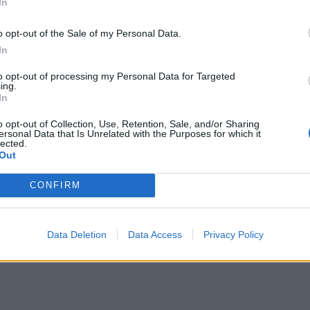
In
ν παραγωγή της;
o opt-out of the Sale of my Personal Data.
ΔΙΑΦΗΜΙΣΗ
In
to opt-out of processing my Personal Data for Targeted
ing.
In
o opt-out of Collection, Use, Retention, Sale, and/or Sharing
ersonal Data that Is Unrelated with the Purposes for which it
lected.
Out
CONFIRM
Data Deletion
Data Access
Privacy Policy