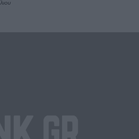
έλιου