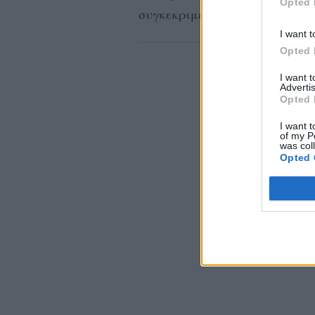
Opted 
συγκεκριμένη βιομηχανία στη
I want t
Opted 
I want 
Advertis
Opted 
I want t
of my P
was col
Opted 