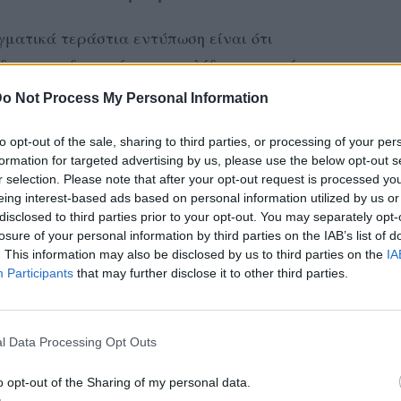
γματικά τεράστια εντύπωση είναι ότι
δωσε στη δημοσιότητα η σελίδα εpωτικού
ητήσεις που εμπεριέχουν τη λέξη ‘Joker’
o Not Process My Personal Information
άδες και συνεχίζουν ακάθεκτες, ενώ έφτασαν
to opt-out of the sale, sharing to third parties, or processing of your per
Οκτωβρίου με 291.628 αναζητήσεις μέσα σε
formation for targeted advertising by us, please use the below opt-out s
r selection. Please note that after your opt-out request is processed y
eing interest-based ads based on personal information utilized by us or
nhυb, αλλά και άλλες σελίδες με
disclosed to third parties prior to your opt-out. You may separately opt-
losure of your personal information by third parties on the IAB’s list of
κόσμος αναζητά με μανία να δει μια ποpνό
. This information may also be disclosed by us to third parties on the
IA
έχει ξανασυμβεί πριν μερικά χρόνια, όταν
Participants
that may further disclose it to other third parties.
 Squad’ όπου η Harley Quinn αποτελούσε
μη στις δημοφιλείς αναζητήσεις.
l Data Processing Opt Outs
αρωτιόμαστε μήπως τελικά αυτή η έντονη
o opt-out of the Sharing of my personal data.
Joker σε ταινία ποpνό ωθήσει τη