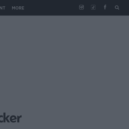
NT
MORE
cker