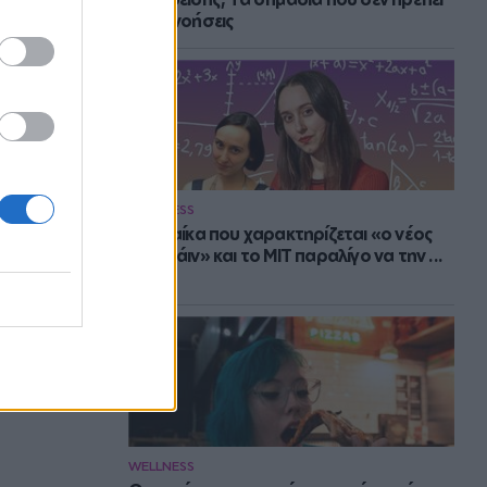
να αγνοήσεις
WELLNESS
Η γυναίκα που χαρακτηρίζεται «ο νέος
Αϊνστάιν» και το MIT παραλίγο να την ...
χάσει
WELLNESS