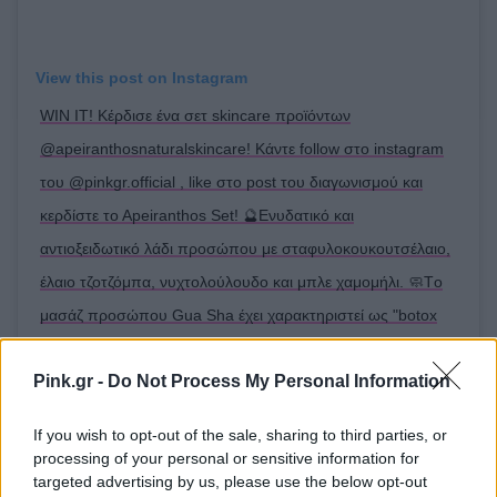
View this post on Instagram
WIN IT! Κέρδισε ένα σετ skincare προϊόντων
@apeiranthosnaturalskincare! Κάντε follow στο instagram
του @pinkgr.official , like στο post του διαγωνισμού και
κερδίστε το Αpeiranthos Set! 🔮Ενυδατικό και
αντιοξειδωτικό λάδι προσώπου με σταφυλοκουκουτσέλαιο,
έλαιο τζοτζόμπα, νυχτολούλουδο και μπλε χαμομήλι. 🧼Tο
μασάζ προσώπου Gua Sha έχει χαρακτηριστεί ως "botox
της Ανατολής" χάρη στις αποδεδειγμένες αντιγηραντικές του
Pink.gr -
Do Not Process My Personal Information
δράσεις. Συσφίγγει και αποτοξινώνει το δέρμα απαλύνοντας
τις λεπτές γραμμές ή τις γραμμές έκφρασης. Ενεργοποιεί τη
If you wish to opt-out of the sale, sharing to third parties, or
μικροκυκλοφορία του αίματος με αποτέλεσμα την
processing of your personal or sensitive information for
targeted advertising by us, please use the below opt-out
οξυγόνωσή του και την παραγωγή κολλαγόνου. 🛀🏻Σετ