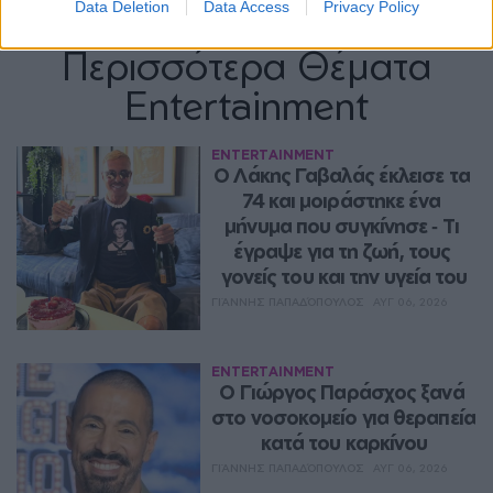
Data Deletion
Data Access
Privacy Policy
Περισσότερα Θέματα
Entertainment
ENTERTAINMENT
Ο Λάκης Γαβαλάς έκλεισε τα 
74 και μοιράστηκε ένα 
μήνυμα που συγκίνησε ‑ Τι 
έγραψε για τη ζωή, τους 
γονείς του και την υγεία του
ΓΙΆΝΝΗΣ ΠΑΠΑΔΌΠΟΥΛΟΣ
ΑΥΓ 06, 2026
ENTERTAINMENT
O Γιώργος Παράσχος ξανά 
στο νοσοκομείο για θεραπεία 
κατά του καρκίνου
ΓΙΆΝΝΗΣ ΠΑΠΑΔΌΠΟΥΛΟΣ
ΑΥΓ 06, 2026