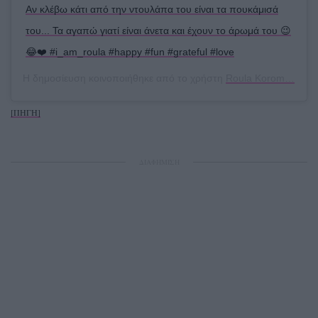
Αν κλέβω κάτι από την ντουλάπα του είναι τα πουκάμισά
του... Τα αγαπώ γιατί είναι άνετα και έχουν το άρωμά του 😉
😂❤️ #i_am_roula #happy #fun #grateful #love
Η δημοσίευση κοινοποιήθηκε από το χρήστη
Roula Koromila
(@ro
[ΠΗΓΗ]
ΔΙΑΦΗΜΙΣΗ