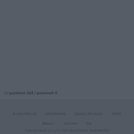
1 / position1: 263 / position2: 0
© 2026 PINK.GR
ΕΠΙΚΟΙΝΩΝΙΑ
ΘΕΣΕΙΣ ΕΡΓΑΣΙΑΣ
TERMS
PRIVACY
SITE MAP
RSS
PINK.GR NAME & LOGO ARE REGISTERED TRADEMARKS