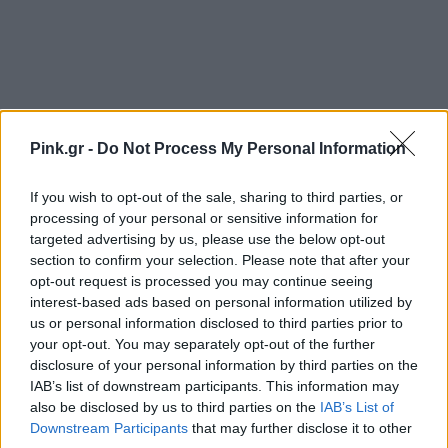
Pink.gr -
Do Not Process My Personal Information
If you wish to opt-out of the sale, sharing to third parties, or
processing of your personal or sensitive information for
targeted advertising by us, please use the below opt-out
Ακολουθήστε το Pink.gr στο
Google News
και
section to confirm your selection. Please note that after your
μάθετε πρώτοι
τα πιο hot νέα
.
opt-out request is processed you may continue seeing
interest-based ads based on personal information utilized by
us or personal information disclosed to third parties prior to
Ακολουθήστε το Pink.gr και στο
Instagram
your opt-out. You may separately opt-out of the further
disclosure of your personal information by third parties on the
IAB’s list of downstream participants. This information may
also be disclosed by us to third parties on the
IAB’s List of
Downstream Participants
that may further disclose it to other