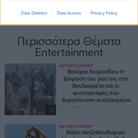
Data Deletion
Data Access
Privacy Policy
Περισσότερα Θέματα
Entertainment
ENTERTAINMENT
Βαλέρια Χοψονίδου: Η 
βάφτιση του γιου της στη 
Βουλιαγμένη και οι 
φωτογραφίες που 
δημοσίευσαν οι καλεσμένοι
ΑΥΓ 09, 2026
ENTERTAINMENT
Βάλια Χατζηθεοδώρου: 