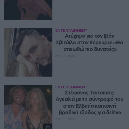
ENTERTAINMENT
Ατύχημα για τον Ιβάν 
Σβιτάιλο στην Κέρκυρα: «Θα 
σηκωθώ πιο δυνατός»
ΑΥΓ 08, 2026
ENTERTAINMENT
Στέφανος Τσιτσιπάς: 
Αγκαλιά με τη σύντροφό του 
στην Ελβετία και κοινή 
βραδινή έξοδος για δείπνο
ΑΥΓ 08, 2026