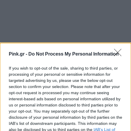
Pink.gr -
Do Not Process My Personal Information
If you wish to opt-out of the sale, sharing to third parties, or
processing of your personal or sensitive information for
targeted advertising by us, please use the below opt-out
section to confirm your selection. Please note that after your
opt-out request is processed you may continue seeing
Ακολουθήστε το Pink.gr στο
Google News
και
interest-based ads based on personal information utilized by
μάθετε πρώτοι
τα πιο hot νέα
.
us or personal information disclosed to third parties prior to
your opt-out. You may separately opt-out of the further
Ακολουθήστε το Pink.gr και στο
Instagram
disclosure of your personal information by third parties on the
IAB’s list of downstream participants. This information may
also be disclosed by us to third parties on the
IAB’s List of