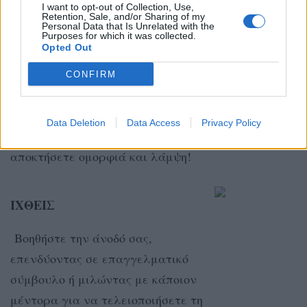
I want to opt-out of Collection, Use,
Η τακτική άσκηση, τα θρεπτικά
Retention, Sale, and/or Sharing of my
Personal Data that Is Unrelated with the
γεύματα και η επαρκής ενυδάτωση
Purposes for which it was collected.
Opted Out
είναι απαραίτητα.
CONFIRM
ΥΔΡΟΧΟΟΣ
Data Deletion
Data Access
Privacy Policy
Υπάρχουν πολλοί τρόποι για να
αποκτήσετε ομορφιά και λάμψη!
ΙΧΘΕΙΣ
Βοηθήστε την άνοδό σας,
επενδύοντας σε επαγγελματικό
σύμβουλο ή μιλώντας με κάποιον
μέντορα για να τελειοποιήσετε τη