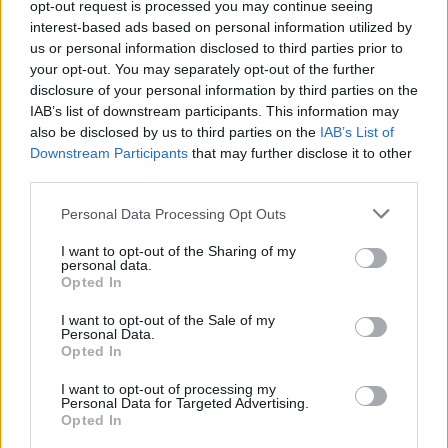
opt-out request is processed you may continue seeing
interest-based ads based on personal information utilized by
us or personal information disclosed to third parties prior to
ΣΚΟΡΠΙΟΣ
your opt-out. You may separately opt-out of the further
disclosure of your personal information by third parties on the
Μια σχέση που θέλατε καιρό θα
IAB’s list of downstream participants. This information may
also be disclosed by us to third parties on the
IAB’s List of
σας φανεί περιοριστική και κάπως
Downstream Participants
that may further disclose it to other
κουραστική.
third parties.
Personal Data Processing Opt Outs
ΤΟΞΟΤΗΣ
I want to opt-out of the Sharing of my
personal data.
Opted In
Σε καμία περίπτωση δεν πρέπει
να βιαστείτε να κάνετε κινήσεις ή
I want to opt-out of the Sale of my
Personal Data.
να πάρετε αποφάσεις!
Opted In
I want to opt-out of processing my
Personal Data for Targeted Advertising.
ΑΙΓΟΚΕΡΩΣ
Opted In