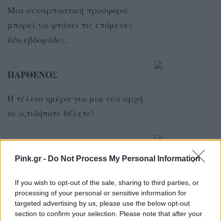
Μια συναρπαστική προσφορά
μπορεί να φτάσει τις επόμενες
δύο εβδομάδες.
ΠΑΡΘΕΝΟΣ
Η τέλεια ημέρα για μια νέα αρχή
σε ο,τιδήποτε θέλετε!
ΖΥΓΟΣ
Pink.gr -
Do Not Process My Personal Information
Η γυμναστική είναι μια καλή
If you wish to opt-out of the sale, sharing to third parties, or
αρχή, αλλά είναι καιρός να
processing of your personal or sensitive information for
φροντίσετε όλες τις ανησυχίες
targeted advertising by us, please use the below opt-out
section to confirm your selection. Please note that after your
για την υγεία σας.