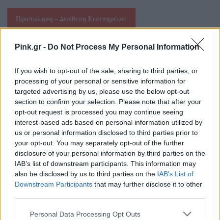
Προπώληση – Διάθεση Εισιτηρίων:
Pink.gr -
Do Not Process My Personal Information
E -Tickets: Αποκλειστικά από το Viva.gr στο
παρακάτω Link:
If you wish to opt-out of the sale, sharing to third parties, or
https://www.viva.gr/tickets/festival/deth-
processing of your personal or sensitive information for
targeted advertising by us, please use the below opt-out
helexpo/thessaloniki-beer-festival-2019/
section to confirm your selection. Please note that after your
opt-out request is processed you may continue seeing
interest-based ads based on personal information utilized by
Τιμές Εισιτηρίων: Γενική Είσοδος (on spot): 3€ |
us or personal information disclosed to third parties prior to
Τετραήμερο Εισιτήριο (web only): 10€
your opt-out. You may separately opt-out of the further
disclosure of your personal information by third parties on the
Thessaloniki Beer Festival 2019 – Info
IAB’s list of downstream participants. This information may
also be disclosed by us to third parties on the
IAB’s List of
Downstream Participants
that may further disclose it to other
Πού: ΔΕΘ - TIF Helexpo
third parties.
Πότε: 29, 30, 31 Αυγούστου & 1 Σεπτεμβρίου
Personal Data Processing Opt Outs
Πόσο: 3€ | Ελεύθερη είσοδος για παιδιά κάτω των