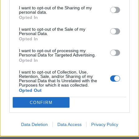
12 ετών
I want to opt-out of the Sharing of my
personal data.
Διοργάνωση: SoulFood Thessaloniki | The Hoppy Pub
Opted In
Ώρες λειτουργίας: 18:00 – 00:00
I want to opt-out of the Sale of my
Personal Data.
ΔΙΑΦΗΜΙΣΗ
Opted In
I want to opt-out of processing my
Personal Data for Targeted Advertising.
Opted In
I want to opt-out of Collection, Use,
Retention, Sale, and/or Sharing of my
Personal Data that Is Unrelated with the
Purposes for which it was collected.
Opted Out
CONFIRM
Data Deletion
Data Access
Privacy Policy