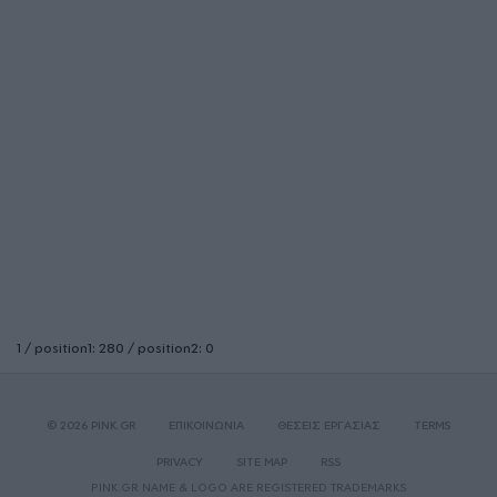
1 / position1: 280 / position2: 0
© 2026 PINK.GR
ΕΠΙΚΟΙΝΩΝΙΑ
ΘΕΣΕΙΣ ΕΡΓΑΣΙΑΣ
TERMS
PRIVACY
SITE MAP
RSS
PINK.GR NAME & LOGO ARE REGISTERED TRADEMARKS