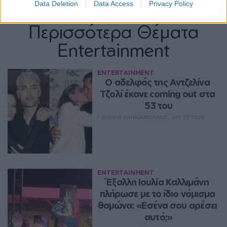
Data Deletion
Data Access
Privacy Policy
Περισσότερα Θέματα
Entertainment
ENTERTAINMENT
Ο αδελφός της Αντζελίνα 
Τζολί έκανε coming out στα 
53 του
ΓΙΆΝΝΗΣ ΠΑΠΑΔΌΠΟΥΛΟΣ
ΑΥΓ 07, 2026
ENTERTAINMENT
Έξαλλη Ιουλία Καλλιμάνη 
πλήρωσε με το ίδιο νόμισμα 
θαμώνα: «Εσένα σου αρέσει 
αυτό;»