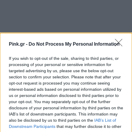
Pink.gr -
Do Not Process My Personal Information
If you wish to opt-out of the sale, sharing to third parties, or
processing of your personal or sensitive information for
targeted advertising by us, please use the below opt-out
Ακολουθήστε το Pink.gr στο
Google News
και
section to confirm your selection. Please note that after your
μάθετε πρώτοι
τα πιο hot νέα
.
opt-out request is processed you may continue seeing
interest-based ads based on personal information utilized by
us or personal information disclosed to third parties prior to
Ακολουθήστε το Pink.gr και στο
Instagram
your opt-out. You may separately opt-out of the further
disclosure of your personal information by third parties on the
IAB’s list of downstream participants. This information may
also be disclosed by us to third parties on the
IAB’s List of
Downstream Participants
that may further disclose it to other