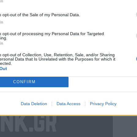
In
ια πανέμορφη στιγμή της ζωής μου. Πριν
ου κι εγώ ενωθήκαμε με το Ιερό Μυστήριο
o opt-out of the Sale of my Personal Data.
ς ακριβώς το είχαμε ονειρευτεί. Σε πολύ
In
σευχηθήκαμε στο Θεό να μας χαρίσει έναν
to opt-out of processing my Personal Data for Targeted
με αγάπη, σεβασμό και πίστη», έγραψε η ίδια
ing.
In
am.
o opt-out of Collection, Use, Retention, Sale, and/or Sharing
ersonal Data that Is Unrelated with the Purposes for which it
lected.
Out
CONFIRM
Data Deletion
Data Access
Privacy Policy