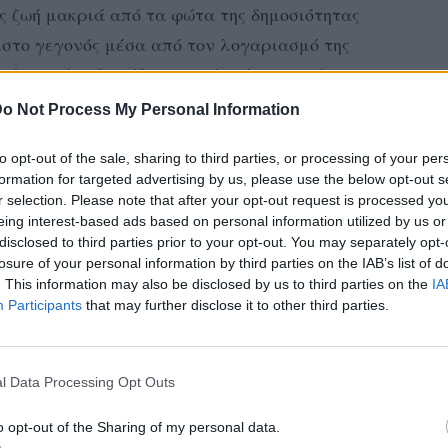
ς ζωή μακριά από τα φώτα της δημοσιότητας
ριστο γεγονός μέσα από τον λογαριασμό της
τικός ωστόσο δεν έδωσε καμία πληροφορία για
 καρδιάς όπως επίσης μέσα από τη
o Not Process My Personal Information
 αποκάλυψε και το πρόσωπό του. Σύμφωνα
to opt-out of the sale, sharing to third parties, or processing of your per
ης Έλενας Ράπτη ονομάζεται Κίμωνας
formation for targeted advertising by us, please use the below opt-out s
προσωπική της ασφάλεια.
r selection. Please note that after your opt-out request is processed y
eing interest-based ads based on personal information utilized by us or
disclosed to third parties prior to your opt-out. You may separately opt-
losure of your personal information by third parties on the IAB’s list of
. This information may also be disclosed by us to third parties on the
IA
Θεσσαλονίκη ο γάμος
Participants
that may further disclose it to other third parties.
 της Θεσσαλονίκης μακριά από τα φώτα
 κανείς να μάθει το παραμικρό. Οι
ε την Έλενα να μην επιθυμεί να δώσει
l Data Processing Opt Outs
 λόγω της προεκλογική περιόδου.
o opt-out of the Sharing of my personal data.