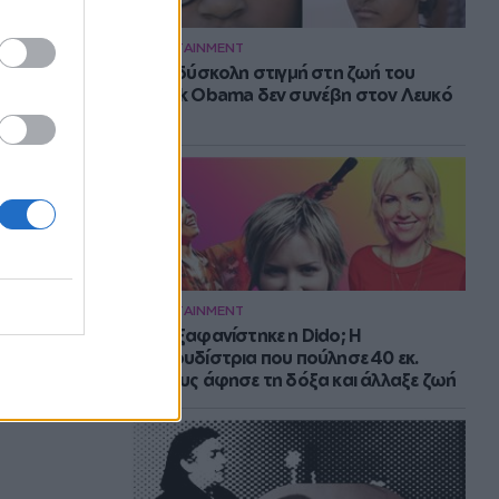
ENTERTAINMENT
Η πιο δύσκολη στιγμή στη ζωή του
Barack Obama δεν συνέβη στον Λευκό
Οίκο
ENTERTAINMENT
Πού εξαφανίστηκε η Dido; Η
τραγουδίστρια που πούλησε 40 εκ.
δίσκους άφησε τη δόξα και άλλαξε ζωή