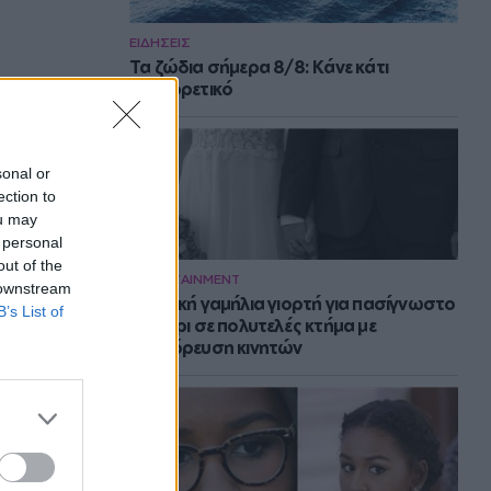
ΕΙΔΗΣΕΙΣ
Τα ζώδια σήμερα 8/8: Κάνε κάτι
διαφορετικό
sonal or
ection to
ou may
 personal
out of the
ENTERTAINMENT
 downstream
Μυστική γαμήλια γιορτή για πασίγνωστο
B’s List of
ζευγάρι σε πολυτελές κτήμα με
απαγόρευση κινητών