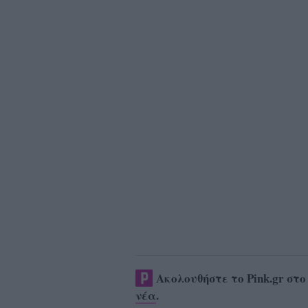
Ακολουθήστε το Pink.gr στ
νέα
.