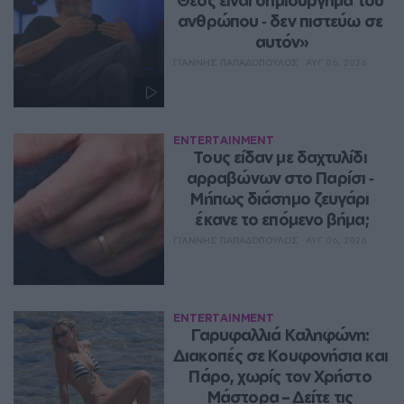
Θεός είναι δημιούργημα του 
ανθρώπου ‑ δεν πιστεύω σε 
αυτόν»
ΓΙΆΝΝΗΣ ΠΑΠΑΔΌΠΟΥΛΟΣ
ΑΥΓ 06, 2026
ENTERTAINMENT
Τους είδαν με δαχτυλίδι 
αρραβώνων στο Παρίσι ‑ 
Μήπως διάσημο ζευγάρι 
έκανε το επόμενο βήμα;
ΓΙΆΝΝΗΣ ΠΑΠΑΔΌΠΟΥΛΟΣ
ΑΥΓ 06, 2026
ENTERTAINMENT
Γαρυφαλλιά Καληφώνη: 
Διακοπές σε Κουφονήσια και 
Πάρο, χωρίς τον Χρήστο 
Μάστορα – Δείτε τις 