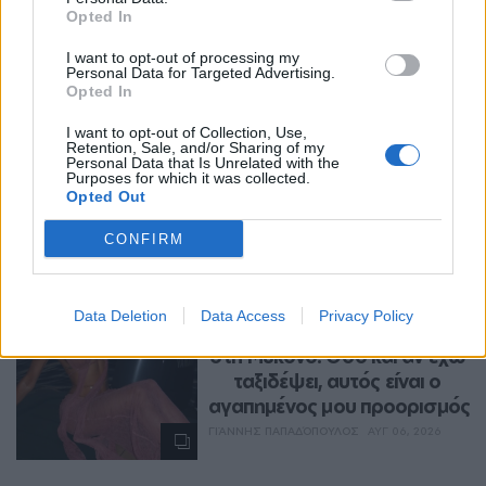
Opted In
I want to opt-out of processing my
Personal Data for Targeted Advertising.
Opted In
I want to opt-out of Collection, Use,
Retention, Sale, and/or Sharing of my
Personal Data that Is Unrelated with the
Purposes for which it was collected.
Περισσότερα Θέματα
Opted Out
Entertainment
CONFIRM
ENTERTAINMENT
Η Ιωάννα Τούνη δημοσίευσε 
Data Deletion
Data Access
Privacy Policy
υλικό από τις διακοπές της 
στη Μύκονο: Όσο και αν έχω 
ταξιδέψει, αυτός είναι ο 
αγαπημένος μου προορισμός
ΓΙΆΝΝΗΣ ΠΑΠΑΔΌΠΟΥΛΟΣ
ΑΥΓ 06, 2026