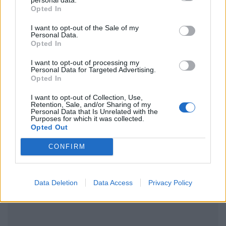
Opted In
I want to opt-out of the Sale of my
Personal Data.
Ακολουθήστε το Pink.gr στο
Google News
και
Opted In
μάθετε πρώτοι
τα πιο hot νέα
.
I want to opt-out of processing my
Personal Data for Targeted Advertising.
Ακολουθήστε το Pink.gr και στο
Instagram
Opted In
I want to opt-out of Collection, Use,
Retention, Sale, and/or Sharing of my
Personal Data that Is Unrelated with the
Purposes for which it was collected.
Opted Out
ΔΙΑΦΗΜΙΣΗ
CONFIRM
Data Deletion
Data Access
Privacy Policy