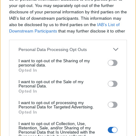
your opt-out. You may separately opt-out of the further
Ακολουθήστε το Pink.gr στο
Google News
και μάθετε
disclosure of your personal information by third parties on the
IAB’s list of downstream participants. This information may
πρώτοι
τα πιο hot νέα
.
also be disclosed by us to third parties on the
IAB’s List of
Downstream Participants
that may further disclose it to other
third parties.
Personal Data Processing Opt Outs
I want to opt-out of the Sharing of my
personal data.
Opted In
I want to opt-out of the Sale of my
Personal Data.
Opted In
I want to opt-out of processing my
Personal Data for Targeted Advertising.
Opted In
I want to opt-out of Collection, Use,
Retention, Sale, and/or Sharing of my
Personal Data that Is Unrelated with the