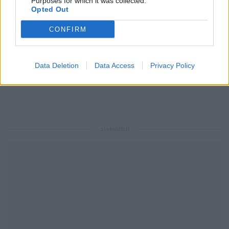
Purposes for which it was collected.
Opted Out
CONFIRM
Ακολουθήστε το Pink.gr και στο
Instagram
Data Deletion
Data Access
Privacy Policy
ΔΙΑΦΗΜΙΣΗ