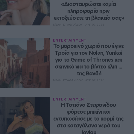
«Διασταυρώστε καμία 
πληροφορία πριν 
εκτοξεύσετε τη βλακεία σας»
ΝΈΛΗ ΣΤΑΘΑΚΊΔΟΥ
ΑΥΓ 07, 2026
ENTERTAINMENT
Το μαροκινό χωριό που έγινε 
Τροία για τον Nolan, Yunkai 
για το Game of Thrones και 
σκηνικό για το βίντεο κλιπ ... 
της Βανδή
ΝΈΛΗ ΣΤΑΘΑΚΊΔΟΥ
ΑΥΓ 07, 2026
ENTERTAINMENT
Η Τατιάνα Στεφανίδου 
φόρεσε μπικίνι και 
εντυπωσίασε με το κορμί της 
στα καταγάλανα νερά του 
Ιονίου