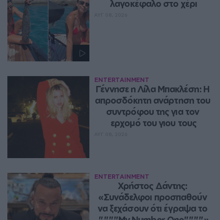
λαγοκέφαλο στο χέρι
ΑΥΓ 08, 2026
ENTERTAINMENT
Γέννησε η Λίλα Μπακλέση: Η 
απροσδόκητη ανάρτηση του 
συντρόφου της για τον 
ερχομό του γιου τους
ΑΥΓ 08, 2026
ENTERTAINMENT
Χρήστος Δάντης: 
«Συνάδελφοι προσπαθούν 
να ξεχάσουν ότι έγραψα το 
""""My Number One""""»