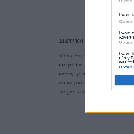
Opted 
I want t
Opted 
I want 
Advertis
ΔΙΔΥΜΟΙ
Opted 
I want t
Μόνο αν κλείσετε το
of my P
was col
κινητό θα
Opted 
καταφέρετε να
αποσυμπιεστείτε και
να χαλαρώσετε.