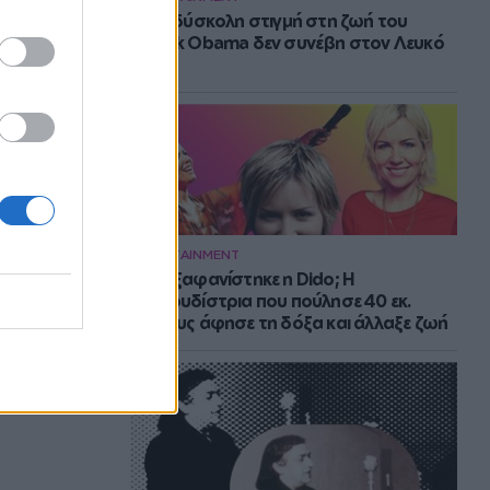
Η πιο δύσκολη στιγμή στη ζωή του
Barack Obama δεν συνέβη στον Λευκό
Οίκο
ENTERTAINMENT
Πού εξαφανίστηκε η Dido; Η
τραγουδίστρια που πούλησε 40 εκ.
δίσκους άφησε τη δόξα και άλλαξε ζωή