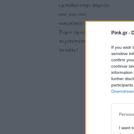
εμπόδιο στην πορεία
σας και σας
ασκούσαν πίεση.
Tώρα όμως
Pink.gr -
D
περπατάτε και
If you wish 
πετάτε!
sensitive in
confirm you
continue se
information 
further disc
participants
Downstream 
Persona
I want t