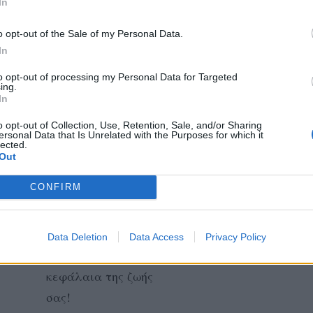
In
αυτά θα αρχίσουν
να απομακρύνονται
o opt-out of the Sale of my Personal Data.
από το προσκήνιο.
In
to opt-out of processing my Personal Data for Targeted
ing.
ΚΑΡΚΙΝΟΣ
In
o opt-out of Collection, Use, Retention, Sale, and/or Sharing
Από πλευράς σας
ersonal Data that Is Unrelated with the Purposes for which it
lected.
αρκεί να
Out
αποφασίσετε
CONFIRM
ρεαλιστικά να
γυρίσετε σελίδα, να
ξεκινήσετε τα
Data Deletion
Data Access
Privacy Policy
καινούργια
κεφάλαια της ζωής
σας!