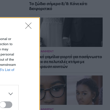
Τα ζώδια σήμερα 8/8: Κάνε κάτι
διαφορετικό
sonal or
ection to
ou may
ENTERTAINMENT
 personal
Μυστική γαμήλια γιορτή για πασίγνωστο
out of the
ζευγάρι σε πολυτελές κτήμα με
 downstream
απαγόρευση κινητών
B’s List of
ENTERTAINMENT