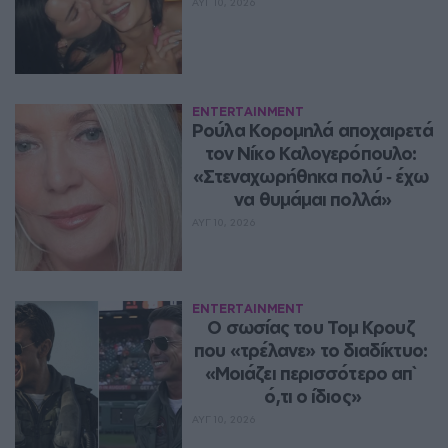
ΑΥΓ 10, 2026
ENTERTAINMENT
Ρούλα Κορομηλά αποχαιρετά 
τον Νίκο Καλογερόπουλο: 
«Στεναχωρήθηκα πολύ ‑ έχω 
να θυμάμαι πολλά»
ΑΥΓ 10, 2026
ENTERTAINMENT
Ο σωσίας του Τομ Κρουζ 
που «τρέλανε» το διαδίκτυο: 
«Μοιάζει περισσότερο απ` 
ό,τι ο ίδιος»
ΑΥΓ 10, 2026