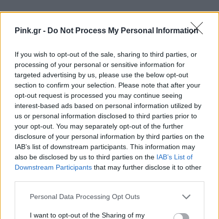
Pink.gr -
Do Not Process My Personal Information
Ακολουθήστε το Pink.gr στο
Google News
και
μάθετε πρώτοι
τα πιο hot νέα
.
If you wish to opt-out of the sale, sharing to third parties, or
processing of your personal or sensitive information for
Ακολουθήστε το Pink.gr και στο
Instagram
targeted advertising by us, please use the below opt-out
section to confirm your selection. Please note that after your
opt-out request is processed you may continue seeing
interest-based ads based on personal information utilized by
us or personal information disclosed to third parties prior to
your opt-out. You may separately opt-out of the further
disclosure of your personal information by third parties on the
ΔΙΑΦΗΜΙΣΗ
IAB’s list of downstream participants. This information may
also be disclosed by us to third parties on the
IAB’s List of
Downstream Participants
that may further disclose it to other
third parties.
Personal Data Processing Opt Outs
I want to opt-out of the Sharing of my