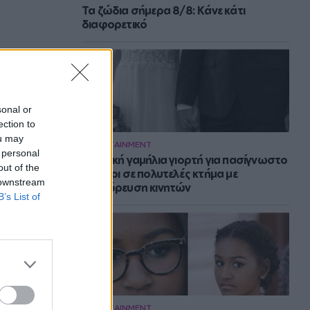
Τα ζώδια σήμερα 8/8: Κάνε κάτι
διαφορετικό
sonal or
ection to
ou may
ENTERTAINMENT
 personal
Μυστική γαμήλια γιορτή για πασίγνωστο
out of the
ζευγάρι σε πολυτελές κτήμα με
 downstream
απαγόρευση κινητών
B’s List of
ENTERTAINMENT