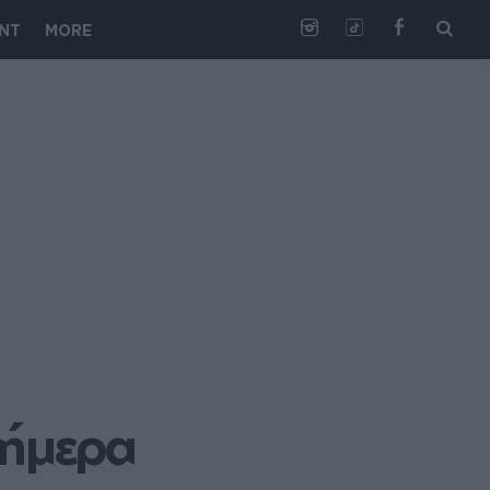
NT
MORE
σήμερα