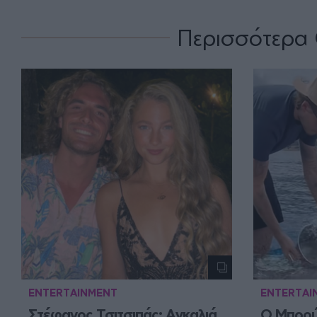
Περισσότερα 
ENTERTAINMENT
ENTERTAI
Στέφανος Τσιτσιπάς: Αγκαλιά 
Ο Μπρού