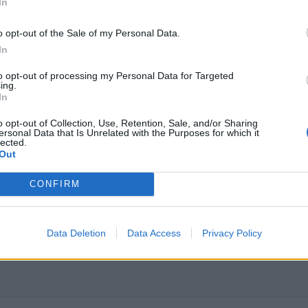
 στο
Instagram
In
o opt-out of the Sale of my Personal Data.
In
to opt-out of processing my Personal Data for Targeted
ing.
In
o opt-out of Collection, Use, Retention, Sale, and/or Sharing
ersonal Data that Is Unrelated with the Purposes for which it
lected.
ΔΙΑΦΗΜΙΣΗ
Out
CONFIRM
Data Deletion
Data Access
Privacy Policy