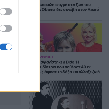
Η πιο δύσκολη στιγμή στη ζωή του
Barack Obama δεν συνέβη στον Λευκό
Οίκο
ENTERTAINMENT
Πού εξαφανίστηκε η Dido; Η
τραγουδίστρια που πούλησε 40 εκ.
δίσκους άφησε τη δόξα και άλλαξε ζωή