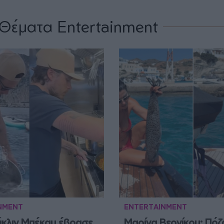
Θέματα Entertainment
NMENT
ENTERTAINMENT
κλιν Μπέκαμ έβρασε 
Μαρίνα Βερνίκου: Πόζα