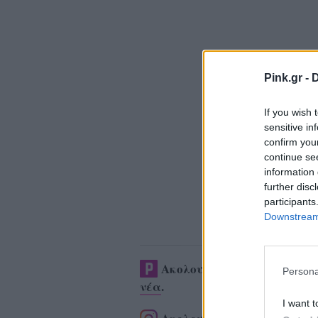
Pink.gr -
D
If you wish 
sensitive in
confirm you
continue se
information 
further disc
participants
Downstream 
Ακολουθήστε το Pink.gr στ
Persona
νέα
.
I want t