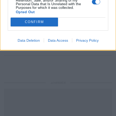
Retention, Sale, and/or Sharing of my
Personal Data that Is Unrelated with the
Purposes for which it was collected.
Opted Out
CONFIRM
Ακολουθήστε το Pink.gr στο
Google News
και
μάθετε πρώτοι
τα πιο hot νέα
.
Data Deletion
Data Access
Privacy Policy
Ακολουθήστε το Pink.gr και στο
Instagram
ΔΙΑΦΗΜΙΣΗ