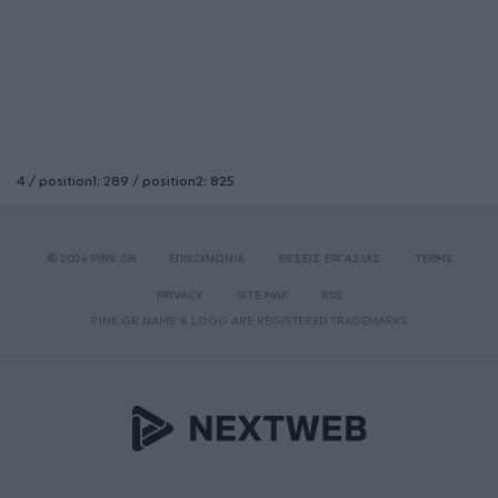
4 / position1: 289 / position2: 825
© 2026 PINK.GR
ΕΠΙΚΟΙΝΩΝΙΑ
ΘΕΣΕΙΣ ΕΡΓΑΣΙΑΣ
TERMS
PRIVACY
SITE MAP
RSS
PINK.GR NAME & LOGO ARE REGISTERED TRADEMARKS