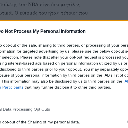
 παίκτης του NBA είχε δυο μεγάλες
ωτικά. Ο εθισμός του ήταν τέτοιος που
ή.
o Not Process My Personal Information
oe Kardashian ενώ ήταν παντρεμένοι και
 στις ουσίες και στις γυναίκες τον έκαναν
to opt-out of the sale, sharing to third parties, or processing of your per
 κρατήσει το πέος του μέσα στο παντελόνι
formation for targeted advertising by us, please use the below opt-out s
r selection. Please note that after your opt-out request is processed y
η μύτη του.
eing interest-based ads based on personal information utilized by us or
disclosed to third parties prior to your opt-out. You may separately opt-
ι θα μπορούσε να χαρακτηριστεί ως η
losure of your personal information by third parties on the IAB’s list of
. This information may also be disclosed by us to third parties on the
IA
rkness to Light, αποκαλύπτει ότι το
Participants
that may further disclose it to other third parties.
υ ξεκινούν πολύ πριν το γάμο του με την
ει κάνει σeξ με περισσότερες από 2000
l Data Processing Opt Outs
ed with s3x for as long as I can remember. I am a
o opt-out of the Sharing of my personal data.