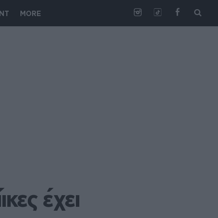
NT
MORE
ες έχει 