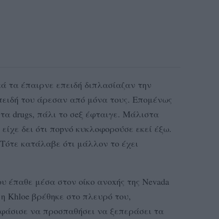
κά τα έπαιρνε επειδή διπλασίαζαν την
επειδή του άρεσαν από μόνα τους. Επομένως
στα drugs, πάλι το σeξ έφταιγε. Μάλιστα
είχε δει ότι ποpνό κυκλοφορούσε εκεί έξω.
 Τότε κατάλαβε ότι μάλλον το έχει
ου έπαθε μέσα στον οίκο ανοxής της Νevada
η Khloe βρέθηκε στο πλευρό του,
φάσισε να προσπαθήσει να ξεπεράσει τα