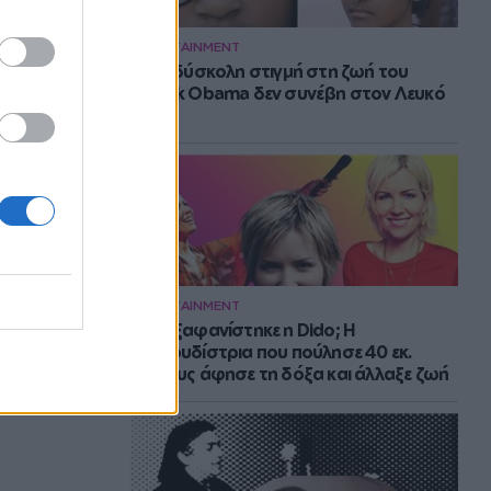
ENTERTAINMENT
Η πιο δύσκολη στιγμή στη ζωή του
Barack Obama δεν συνέβη στον Λευκό
Οίκο
ENTERTAINMENT
Πού εξαφανίστηκε η Dido; Η
τραγουδίστρια που πούλησε 40 εκ.
δίσκους άφησε τη δόξα και άλλαξε ζωή