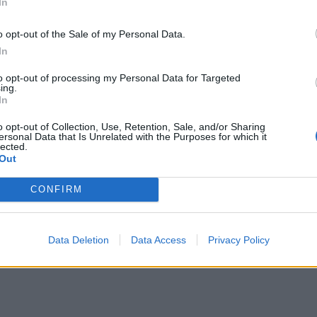
In
μουν παθιασμένος με το σεξ από τότε που
εθισμένος στο σeξ.” Και προσθέτει: “There
o opt-out of the Sale of my Personal Data.
 it wasn’t a big deal” δηλαδή “Είναι πάρα
In
 μετρήσω, σιγά το πράγμα”.
to opt-out of processing my Personal Data for Targeted
ing.
In
ΔΙΑΦΗΜΙΣΗ
o opt-out of Collection, Use, Retention, Sale, and/or Sharing
ersonal Data that Is Unrelated with the Purposes for which it
lected.
Out
CONFIRM
Data Deletion
Data Access
Privacy Policy