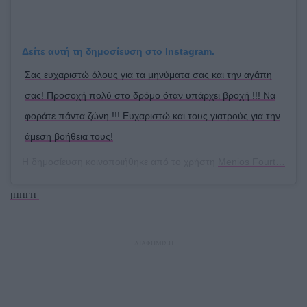
Δείτε αυτή τη δημοσίευση στο Instagram.
Σας ευχαριστώ όλους για τα μηνύματα σας και την αγάπη
σας! Προσοχή πολύ στο δρόμο όταν υπάρχει βροχή !!! Να
φοράτε πάντα ζώνη !!! Ευχαριστώ και τους γιατρούς για την
άμεση βοήθεια τους!
Η δημοσίευση κοινοποιήθηκε από το χρήστη
Menios Fourthiotis
(
[ΠΗΓΗ]
ΔΙΑΦΗΜΙΣΗ