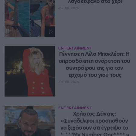
λαγοκέφαλο στο χέρι
ΑΥΓ 08, 2026
ENTERTAINMENT
Γέννησε η Λίλα Μπακλέση: Η 
απροσδόκητη ανάρτηση του 
συντρόφου της για τον 
ερχομό του γιου τους
ΑΥΓ 08, 2026
ENTERTAINMENT
Χρήστος Δάντης: 
«Συνάδελφοι προσπαθούν 
να ξεχάσουν ότι έγραψα το 
""""My Number One""""»