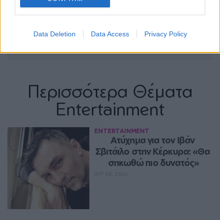
Data Deletion
Data Access
Privacy Policy
Περισσότερα Θέματα
Entertainment
ENTERTAINMENT
Ατύχημα για τον Ιβάν 
Σβιτάιλο στην Κέρκυρα: «Θα 
σηκωθώ πιο δυνατός»
ΑΥΓ 08, 2026