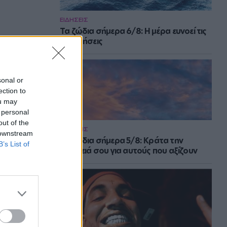
ΕΙΔΗΣΕΙΣ
Τα ζώδια σήμερα 6/8: Η μέρα ευνοεί τις
συζητήσεις
sonal or
ection to
ou may
 personal
out of the
ΕΙΔΗΣΕΙΣ
 downstream
Τα ζώδια σήμερα 5/8: Κράτα την
B’s List of
ενέργειά σου για αυτούς που αξίζουν