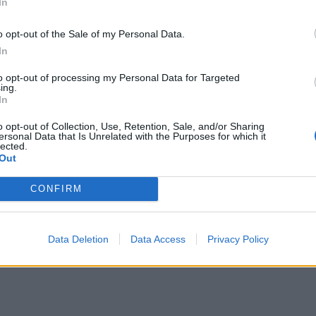
In
tagram.
o opt-out of the Sale of my Personal Data.
positive energy! Making memories and jumps
In
 at the most beautiful sunset!🌅 Thank
to opt-out of processing my Personal Data for Targeted
 I needed... #ΚΑΤΑΠΛΗΚΤΙΚΟ ΜΗΝΑ ΕΧΟΥΜΕ
ing.
In
sterholidays #havefun
 #mykonos
o opt-out of Collection, Use, Retention, Sale, and/or Sharing
ersonal Data that Is Unrelated with the Purposes for which it
lected.
ο χρήστη
eirini_papadopoulou
(@eirini_papadopoulou) στις
1 Μάι, 2019
Out
CONFIRM
ΔΙΑΦΗΜΙΣΗ
Data Deletion
Data Access
Privacy Policy