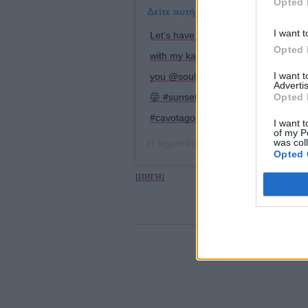
Opted 
Δείτε αυτή τη δημοσίευση στο Ins
I want t
Let’s have an exciting May full of 
Opted 
with my kangoo at Cavo tagoo gazing
I want 
you @soulaliakou 🌹,it was what
Advertis
Opted 
😜 #sunsetgirl #happynewmonth #ea
#cavotagoomykonos #kangoojumps
I want t
of my P
was col
Η δημοσίευση κοινοποιήθηκε από τ
Opted 
[ΠΗΓΗ]