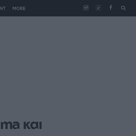
NT
MORE
ma και 