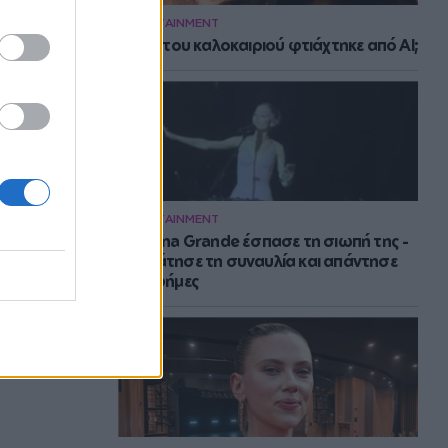
ENTERTAINMENT
Το hit του καλοκαιριού φτιάχτηκε από AI;
 στις 11:17 πμ PDT
ENTERTAINMENT
H Ariana Grande έσπασε τη σιωπή της -
Σταμάτησε τη συναυλία και απάντησε
στις φήμες