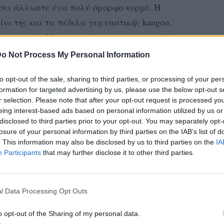
ίσει άλλωστε ένα πολύ όμορφο κορμί. Η
νι της και τα πέδιλα γυμναστικής kangoo,
των ημερών Mama και άρχισε να χοροπηδάει
.
o Not Process My Personal Information
to opt-out of the sale, sharing to third parties, or processing of your per
formation for targeted advertising by us, please use the below opt-out s
r selection. Please note that after your opt-out request is processed y
eing interest-based ads based on personal information utilized by us or
disclosed to third parties prior to your opt-out. You may separately opt-
losure of your personal information by third parties on the IAB’s list of
. This information may also be disclosed by us to third parties on the
IA
Participants
that may further disclose it to other third parties.
l Data Processing Opt Outs
o opt-out of the Sharing of my personal data.