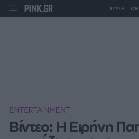
STYLE
ΟΜ
ENTERTAINMENT
Βίντεο: Η Ειρήνη Πα