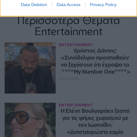
Data Deletion
Data Access
Privacy Policy
Περισσότερα Θέματα
Entertainment
ENTERTAINMENT
Χρήστος Δάντης: 
«Συνάδελφοι προσπαθούν 
να ξεχάσουν ότι έγραψα το 
""""My Number One""""»
ΑΥΓ 07, 2026
ENTERTAINMENT
Η Ελένη Βουλγαράκη ξεσπά 
για τις φήμες χωρισμού με 
τον Ιωαννίδη: 
«Διασταυρώστε καμία 