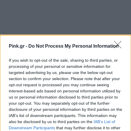
Pink.gr -
Do Not Process My Personal Information
If you wish to opt-out of the sale, sharing to third parties, or
processing of your personal or sensitive information for
targeted advertising by us, please use the below opt-out
Ακολουθήστε το Pink.gr στο
Google News
και
section to confirm your selection. Please note that after your
μάθετε πρώτοι
τα πιο hot νέα
.
opt-out request is processed you may continue seeing
interest-based ads based on personal information utilized by
Ακολουθήστε το Pink.gr και στο
Instagram
us or personal information disclosed to third parties prior to
your opt-out. You may separately opt-out of the further
disclosure of your personal information by third parties on the
IAB’s list of downstream participants. This information may
also be disclosed by us to third parties on the
IAB’s List of
Downstream Participants
that may further disclose it to other