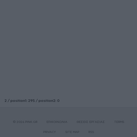
2 / position1: 295 / position2: 0
© 2026 PINK.GR
ΕΠΙΚΟΙΝΩΝΙΑ
ΘΕΣΕΙΣ ΕΡΓΑΣΙΑΣ
TERMS
PRIVACY
SITE MAP
RSS