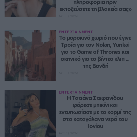
πληροφορία πριν 
εκτοξεύσετε τη βλακεία σας»
ΑΥΓ 07, 2026
ENTERTAINMENT
Το μαροκινό χωριό που έγινε 
Τροία για τον Nolan, Yunkai 
για το Game of Thrones και 
σκηνικό για το βίντεο κλιπ ... 
της Βανδή
ΑΥΓ 07, 2026
ENTERTAINMENT
Η Τατιάνα Στεφανίδου 
φόρεσε μπικίνι και 
εντυπωσίασε με το κορμί της 
στα καταγάλανα νερά του 
Ιονίου
ΑΥΓ 07, 2026