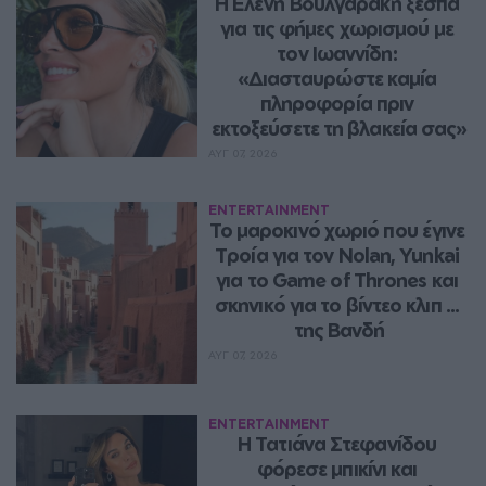
Η Ελένη Βουλγαράκη ξεσπά 
για τις φήμες χωρισμού με 
τον Ιωαννίδη: 
«Διασταυρώστε καμία 
πληροφορία πριν 
εκτοξεύσετε τη βλακεία σας»
ΑΥΓ 07, 2026
ENTERTAINMENT
Το μαροκινό χωριό που έγινε 
Τροία για τον Nolan, Yunkai 
για το Game of Thrones και 
σκηνικό για το βίντεο κλιπ ... 
της Βανδή
ΑΥΓ 07, 2026
ENTERTAINMENT
Η Τατιάνα Στεφανίδου 
φόρεσε μπικίνι και 