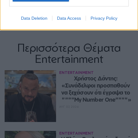
Data Deletion
Data Access
Privacy Policy
Περισσότερα Θέματα
Entertainment
ENTERTAINMENT
Χρήστος Δάντης: 
«Συνάδελφοι προσπαθούν 
να ξεχάσουν ότι έγραψα το 
""""My Number One""""»
ΑΥΓ 07, 2026
ENTERTAINMENT