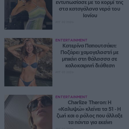
εντυπωσίασε με το κορμί της 
στα καταγάλανα νερά του 
Ιονίου
ΑΥΓ 07, 2026
ENTERTAINMENT
Κατερίνα Παπουτσάκη: 
Ποζάρει χαμογελαστή με 
μπικίνι στη θάλασσα σε 
καλοκαιρινή διάθεση
ΑΥΓ 07, 2026
ENTERTAINMENT
Charlize Theron: Η 
«Καλυψώ» κλείνει τα 51 ‑ H 
ζωή και ο ρόλος που άλλαξε 
τα πάντα για εκείνη
ΑΥΓ 07, 2026