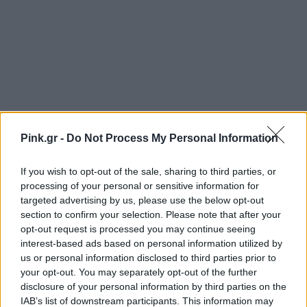
Pink.gr -
Do Not Process My Personal Information
If you wish to opt-out of the sale, sharing to third parties, or
processing of your personal or sensitive information for
targeted advertising by us, please use the below opt-out
section to confirm your selection. Please note that after your
opt-out request is processed you may continue seeing
Ακολουθήστε το Pink.gr στο
Google News
και
interest-based ads based on personal information utilized by
μάθετε πρώτοι
τα πιο hot νέα
.
us or personal information disclosed to third parties prior to
your opt-out. You may separately opt-out of the further
disclosure of your personal information by third parties on the
Ακολουθήστε το Pink.gr και στο
Instagram
IAB’s list of downstream participants. This information may