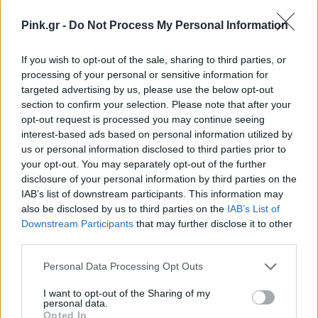
Ακολουθήστε το Pink.gr στο
Google News
και
Pink.gr -
Do Not Process My Personal Information
μάθετε πρώτοι
τα πιο hot νέα
.
If you wish to opt-out of the sale, sharing to third parties, or
Ακολουθήστε το Pink.gr και στο
Instagram
processing of your personal or sensitive information for
targeted advertising by us, please use the below opt-out
section to confirm your selection. Please note that after your
opt-out request is processed you may continue seeing
interest-based ads based on personal information utilized by
us or personal information disclosed to third parties prior to
ΔΙΑΦΗΜΙΣΗ
your opt-out. You may separately opt-out of the further
disclosure of your personal information by third parties on the
IAB’s list of downstream participants. This information may
also be disclosed by us to third parties on the
IAB’s List of
Downstream Participants
that may further disclose it to other
third parties.
Personal Data Processing Opt Outs
I want to opt-out of the Sharing of my
personal data.
Opted In