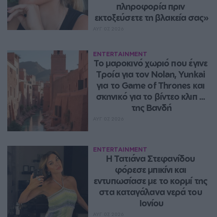
πληροφορία πριν 
εκτοξεύσετε τη βλακεία σας»
ΑΥΓ 07, 2026
ENTERTAINMENT
Το μαροκινό χωριό που έγινε 
Τροία για τον Nolan, Yunkai 
για το Game of Thrones και 
σκηνικό για το βίντεο κλιπ ... 
της Βανδή
ΑΥΓ 07, 2026
ENTERTAINMENT
Η Τατιάνα Στεφανίδου 
φόρεσε μπικίνι και 
εντυπωσίασε με το κορμί της 
στα καταγάλανα νερά του 
Ιονίου
ΑΥΓ 07, 2026