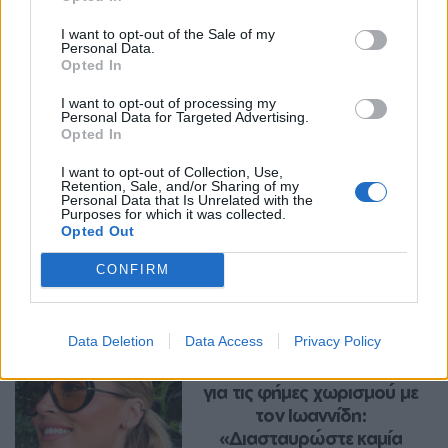
I want to opt-out of the Sale of my
Personal Data.
Opted In
I want to opt-out of processing my
Personal Data for Targeted Advertising.
Opted In
I want to opt-out of Collection, Use,
Retention, Sale, and/or Sharing of my
Personal Data that Is Unrelated with the
Purposes for which it was collected.
Opted Out
Περισσότερα Θέματα
CONFIRM
Entertainment
Data Deletion
Data Access
Privacy Policy
ENTERTAINMENT
Η Ελένη Βουλγαράκη ξεσπά 
για τις φήμες χωρισμού με 
τον Ιωαννίδη: 
«Διασταυρώστε καμία 