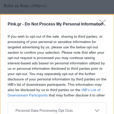
Baba au Rum (Αθήνα)
The Bank Job (Αθήνα)
Pink.gr -
Do Not Process My Personal Information
Blue Gin (Ιωάννινα)
If you wish to opt-out of the sale, sharing to third parties, or
Γορίλας (Θεσσαλονίκη)
processing of your personal or sensitive information for
targeted advertising by us, please use the below opt-out
section to confirm your selection. Please note that after your
The Clumsies (Αθήνα)
opt-out request is processed you may continue seeing
interest-based ads based on personal information utilized by
CV Distiller (Αθήνα)
us or personal information disclosed to third parties prior to
your opt-out. You may separately opt-out of the further
El Jiron (Νέο Ψυχικό)
disclosure of your personal information by third parties on the
IAB’s list of downstream participants. This information may
also be disclosed by us to third parties on the
IAB’s List of
The Gin Joint (Αθήνα)
Downstream Participants
that may further disclose it to other
third parties.
Old Dog (Νέα Φιλαδέλφεια)
Personal Data Processing Opt Outs