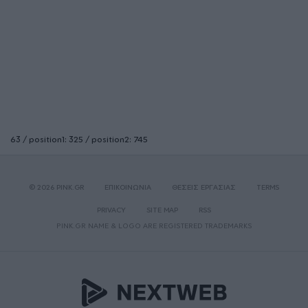
63 / position1: 325 / position2: 745
© 2026 PINK.GR
ΕΠΙΚΟΙΝΩΝΙΑ
ΘΕΣΕΙΣ ΕΡΓΑΣΙΑΣ
TERMS
PRIVACY
SITE MAP
RSS
PINK.GR NAME & LOGO ARE REGISTERED TRADEMARKS