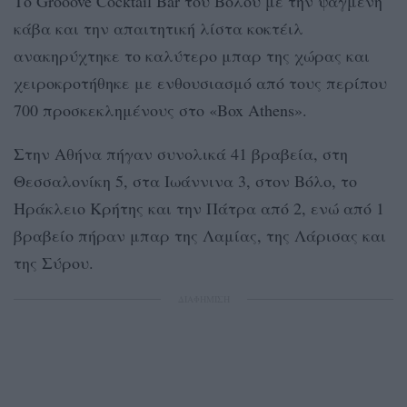
Το Groοove Cocktail Bar του Βόλου με την ψαγμένη
κάβα και την απαιτητική λίστα κοκτέιλ
ανακηρύχτηκε το καλύτερο μπαρ της χώρας και
χειροκροτήθηκε με ενθουσιασμό από τους περίπου
700 προσκεκλημένους στο «Box Athens».
Στην Αθήνα πήγαν συνολικά 41 βραβεία, στη
Θεσσαλονίκη 5, στα Ιωάννινα 3, στον Βόλο, το
Ηράκλειο Κρήτης και την Πάτρα από 2, ενώ από 1
βραβείο πήραν μπαρ της Λαμίας, της Λάρισας και
της Σύρου.
ΔΙΑΦΗΜΙΣΗ