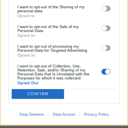
Vogatsikou 3 (Θεσσαλονίκη)
I want to opt-out of the Sharing of my
personal data.
Βραβευμένα μπαρ με βαθμολογία 15,5 στα 20
Opted In
και 1 shaker
I want to opt-out of the Sale of my
Personal Data.
Opted In
Abbey Kitchen Bar (Πάτρα)
I want to opt-out of processing my
Artisanal Lounge & Gardens (Κηφισιά)
Personal Data for Targeted Advertising.
Opted In
9Bήτα Home Bar (Χαλάνδρι)
I want to opt-out of Collection, Use,
Retention, Sale, and/or Sharing of my
Personal Data that Is Unrelated with the
Grappa Vino & Aperitivo (Βόλος)
Purposes for which it was collected.
Opted Out
Hide & Seek (Χαλάνδρι)
CONFIRM
Le Coq Tail Mix Bar (Θεσσαλονίκη)
Data Deletion
Data Access
Privacy Policy
Maverick (Πάτρα)