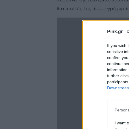
θαυμαστές της σε… εγρήγορση
Pink.gr -
D
If you wish 
sensitive in
confirm you
continue se
information 
further disc
participants
Downstream 
Persona
I want t