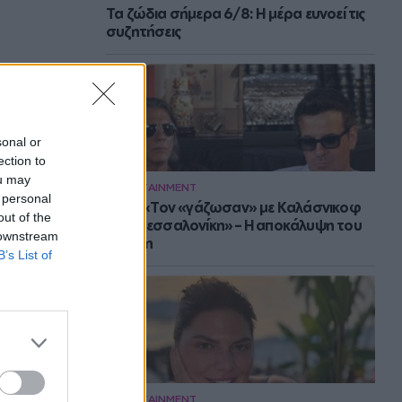
Τα ζώδια σήμερα 6/8: Η μέρα ευνοεί τις
συζητήσεις
sonal or
ection to
ou may
ENTERTAINMENT
 personal
Νίνο: «Τον «γάζωσαν» με Καλάσνικοφ
out of the
στη Θεσσαλονίκη» – Η αποκάλυψη του
 downstream
Ψινάκη
B’s List of
ENTERTAINMENT