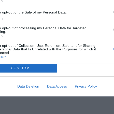
In
o opt-out of the Sale of my Personal Data.
εν υπάρχει πια, τουλάχιστον για λίγο! Στο
In
Ηit me» η διάσημη περσόνα είναι αγνώριστη με
to opt-out of processing my Personal Data for Targeted
 μαλλιά, ενώ αποχωρήστηκε τις αγαπημένες
ing.
In
αι μια φόρμα!
o opt-out of Collection, Use, Retention, Sale, and/or Sharing
ersonal Data that Is Unrelated with the Purposes for which it
lected.
Out
ΔΙΑΦΗΜΙΣΗ
CONFIRM
Data Deletion
Data Access
Privacy Policy