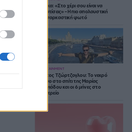
Μπάρκα: «Στο χέρι σου είναι να
αδυνατίσεις» – Η πιο απολαυστική
αυτοσαρκαστική φωτό
ENTERTAINMENT
Στράτος Τζώρτζογλου: Το νεκρό
έμβρυο στο σπίτι της Μαρίας
Γεωργιάδου και οι 6 μήνες στο
ψυχιατρείο