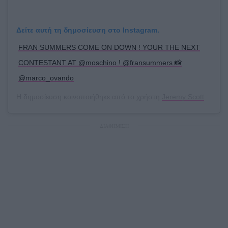
Δείτε αυτή τη δημοσίευση στο Instagram.
FRAN SUMMERS COME ON DOWN ! YOUR THE NEXT
CONTESTANT AT @moschino ! @fransummers 📸
@marco_ovando
Η δημοσίευση κοινοποιήθηκε από το χρήστη
Jeremy Scott
(@itsj
ΔΙΑΦΗΜΙΣΗ