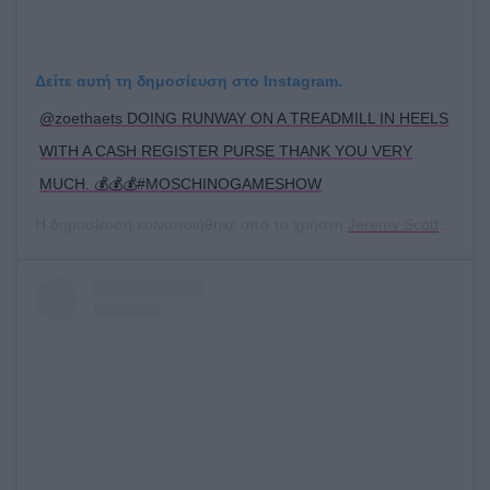
Δείτε αυτή τη δημοσίευση στο Instagram.
@zoethaets DOING RUNWAY ON A TREADMILL IN HEELS
WITH A CASH REGISTER PURSE THANK YOU VERY
MUCH. 💰💰💰#MOSCHINOGAMESHOW
Η δημοσίευση κοινοποιήθηκε από το χρήστη
Jeremy Scott
(@itsj