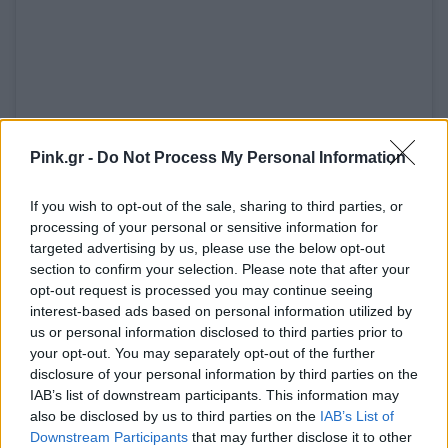
Pink.gr -
Do Not Process My Personal Information
Δείτε αυτή τη δημοσίευση στο Instagram.
If you wish to opt-out of the sale, sharing to third parties, or
🧀🥬🍖🥦🍋 @fransummers @moschino
processing of your personal or sensitive information for
targeted advertising by us, please use the below opt-out
#GAMESHOWREALNESS
section to confirm your selection. Please note that after your
Η δημοσίευση κοινοποιήθηκε από το χρήστη
Jeremy Scott
(@itsj
opt-out request is processed you may continue seeing
interest-based ads based on personal information utilized by
us or personal information disclosed to third parties prior to
your opt-out. You may separately opt-out of the further
disclosure of your personal information by third parties on the
IAB’s list of downstream participants. This information may
also be disclosed by us to third parties on the
IAB’s List of
Downstream Participants
that may further disclose it to other