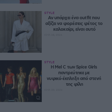
STYLE
Αν υπάρχει ένα outfit που 
αξίζει να φορέσεις φέτος το 
καλοκαίρι, είναι αυτό
ΙΟΥΛ 24, 2026
STYLE
Η Mel C των Spice Girls 
παντρεύτηκε με 
νυφικό‑έκπληξη από στενή 
της φίλη
ΙΟΥΛ 20, 2026