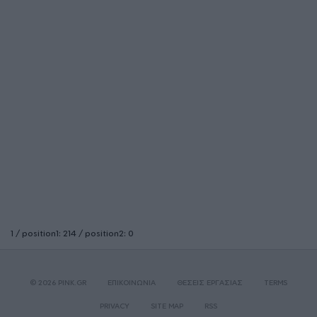
1 / position1: 214 / position2: 0
© 2026 PINK.GR
ΕΠΙΚΟΙΝΩΝΙΑ
ΘΕΣΕΙΣ ΕΡΓΑΣΙΑΣ
TERMS
PRIVACY
SITE MAP
RSS