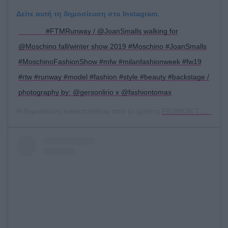
Δείτε αυτή τη δημοσίευση στο Instagram.
⠀ ⠀⠀⠀⠀#FTMRunway / @JoanSmalls walking for
@Moschino fall/winter show 2019 #Moschino #JoanSmalls
#MoschinoFashionShow #mfw #milanfashionweek #fw19
#rtw #runway #model #fashion #style #beauty #backstage /
photography by: @gersonlirio x @fashiontomax
Η δημοσίευση κοινοποιήθηκε από το χρήστη
FASHION TO MAX
(