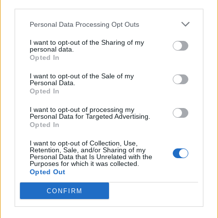
third parties.
Personal Data Processing Opt Outs
I want to opt-out of the Sharing of my
personal data.
Opted In
Δείτε αυτή τη δημοσίευση στο Instagram.
I want to opt-out of the Sale of my
Personal Data.
Opted In
🍽🍴🥄 @lafaretta IN @moschino
I want to opt-out of processing my
Η δημοσίευση κοινοποιήθηκε από το χρήστη
Jeremy Scott
(@itsj
Personal Data for Targeted Advertising.
Opted In
I want to opt-out of Collection, Use,
Retention, Sale, and/or Sharing of my
Personal Data that Is Unrelated with the
Purposes for which it was collected.
Opted Out
CONFIRM