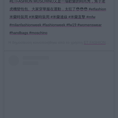
#ETFASHION MOSCHINO又是一場歡樂的時尚秀，角子老
虎機變包包、大家穿華服在運動，太狂了😳😳😳 #etfashion
米蘭時裝周 #米蘭時裝周 #米蘭連線 #米蘭直擊 #mfw
#milanfashionweek #fashionweek #fw19 #womenswear
#handbags #moschino
Η δημοσίευση κοινοποιήθηκε από το χρήστη
ET FASHION
(@et.f