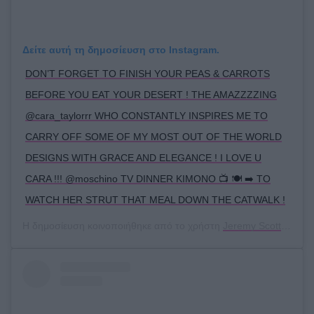
Δείτε αυτή τη δημοσίευση στο Instagram.
DON’T FORGET TO FINISH YOUR PEAS & CARROTS
BEFORE YOU EAT YOUR DESERT ! THE AMAZZZZING
@cara_taylorrr WHO CONSTANTLY INSPIRES ME TO
CARRY OFF SOME OF MY MOST OUT OF THE WORLD
DESIGNS WITH GRACE AND ELEGANCE ! I LOVE U
CARA !!! @moschino TV DINNER KIMONO 📺 🍽 ➡️ TO
WATCH HER STRUT THAT MEAL DOWN THE CATWALK !
Η δημοσίευση κοινοποιήθηκε από το χρήστη
Jeremy Scott
(@itsj