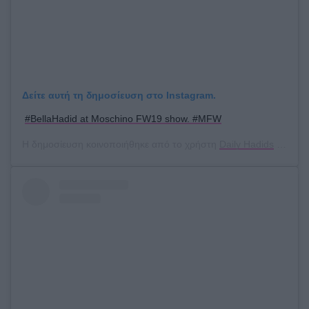
Δείτε αυτή τη δημοσίευση στο Instagram.
#BellaHadid at Moschino FW19 show. #MFW
Η δημοσίευση κοινοποιήθηκε από το χρήστη
Daily Hadids
(@dailyofhadids) στις