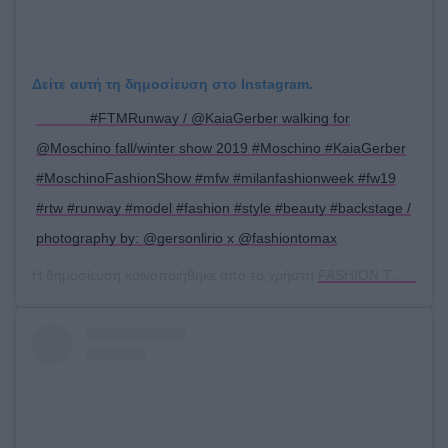
Δείτε αυτή τη δημοσίευση στο Instagram.
⠀ ⠀⠀⠀⠀#FTMRunway / @KaiaGerber walking for
@Moschino fall/winter show 2019 #Moschino #KaiaGerber
#MoschinoFashionShow #mfw #milanfashionweek #fw19
#rtw #runway #model #fashion #style #beauty #backstage /
photography by: @gersonlirio x @fashiontomax
Η δημοσίευση κοινοποιήθηκε από το χρήστη
FASHION TO MAX
(