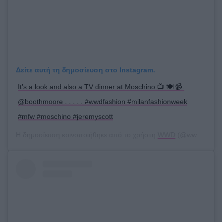
Δείτε αυτή τη δημοσίευση στο Instagram.
It’s a look and also a TV dinner at Moschino 📺 🍽 📹:
@boothmoore . . . . . #wwdfashion #milanfashionweek
#mfw #moschino #jeremyscott
Η δημοσίευση κοινοποιήθηκε από το χρήστη
WWD
(@wwd) στις