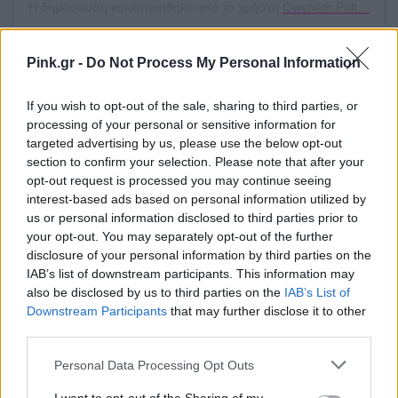
Η δημοσίευση κοινοποιήθηκε από το χρήστη
Gwyneth Paltrow
(@g
Pink.gr -
Do Not Process My Personal Information
Η ηθοποιός συμμετείχε στις ταινίες: Iron Man 2, 3,
If you wish to opt-out of the sale, sharing to third parties, or
The Avengers, Spider-Man: Homecoming, Avengers:
processing of your personal or sensitive information for
Infinity War και Avengers: Endgame. Μεταξύ άλλων,
targeted advertising by us, please use the below opt-out
section to confirm your selection. Please note that after your
η ηθοποιός ανέφερε ότι πήρε μια συνειδητή
opt-out request is processed you may continue seeing
απόφαση να αποχωρήσει από το Χόλιγουντ όταν η
interest-based ads based on personal information utilized by
us or personal information disclosed to third parties prior to
βιομηχανία άρχισε να εστιάζει περισσότερο σε
your opt-out. You may separately opt-out of the further
ταινίες μπλοκμπαστερ. «Πιστεύω ότι οι ταινίες
disclosure of your personal information by third parties on the
IAB’s list of downstream participants. This information may
και η βιομηχανία έχουν αλλάξει τόσο πολύ τα
also be disclosed by us to third parties on the
IAB’s List of
τελευταία 20 χρόνια και καμία από αυτές στις
Downstream Participants
that may further disclose it to other
οποίες συμμετείχα και με έκαναν γνωστή, δεν θα
third parties.
γυρίζονταν σήμερα».
Personal Data Processing Opt Outs