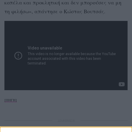
κοπέλα και προκλητική και δεν μπορούσες να μη
τη φιλήσω», απάντησε ο Κώστας Βουτσάς.
[ΠΗΓΗ]
ΔΙΑΦΗΜΙΣΗ