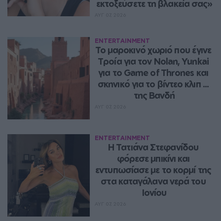
εκτοξεύσετε τη βλακεία σας»
ΑΥΓ 07, 2026
ENTERTAINMENT
Το μαροκινό χωριό που έγινε 
Τροία για τον Nolan, Yunkai 
για το Game of Thrones και 
σκηνικό για το βίντεο κλιπ ... 
της Βανδή
ΑΥΓ 07, 2026
ENTERTAINMENT
Η Τατιάνα Στεφανίδου 
φόρεσε μπικίνι και 
εντυπωσίασε με το κορμί της 
στα καταγάλανα νερά του 
Ιονίου
ΑΥΓ 07, 2026