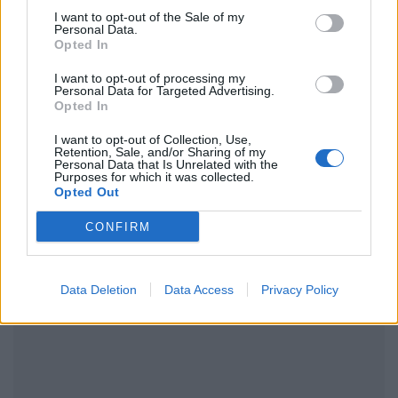
μάθετε πρώτοι
τα πιο hot νέα
.
I want to opt-out of the Sale of my
Personal Data.
Opted In
Ακολουθήστε το Pink.gr και στο
Instagram
I want to opt-out of processing my
Personal Data for Targeted Advertising.
Opted In
I want to opt-out of Collection, Use,
Retention, Sale, and/or Sharing of my
Personal Data that Is Unrelated with the
Purposes for which it was collected.
ΔΙΑΦΗΜΙΣΗ
Opted Out
CONFIRM
Data Deletion
Data Access
Privacy Policy