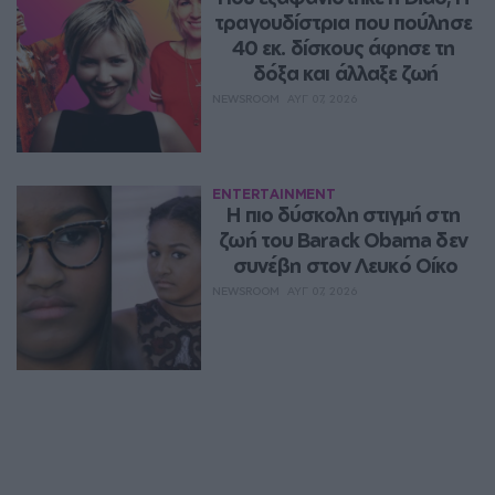
τραγουδίστρια που πούλησε 
40 εκ. δίσκους άφησε τη 
δόξα και άλλαξε ζωή
NEWSROOM
ΑΥΓ 07, 2026
ENTERTAINMENT
Η πιο δύσκολη στιγμή στη 
ζωή του Barack Obama δεν 
συνέβη στον Λευκό Οίκο
NEWSROOM
ΑΥΓ 07, 2026