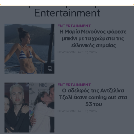
Περισσότερα Θέματα
Entertainment
ENTERTAINMENT
Η Μαρία Μενούνος φόρεσε 
μπικίνι με τα χρώματα της 
ελληνικής σημαίας
NEWSROOM
ΑΥΓ 07, 2026
ENTERTAINMENT
Ο αδελφός της Αντζελίνα 
Τζολί έκανε coming out στα 
53 του
NEWSROOM
ΑΥΓ 07, 2026