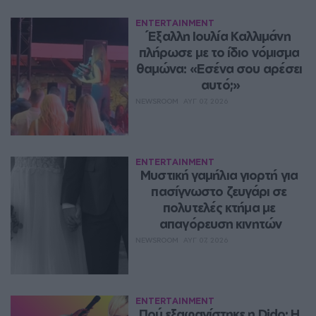
ENTERTAINMENT
Έξαλλη Ιουλία Καλλιμάνη 
πλήρωσε με το ίδιο νόμισμα 
θαμώνα: «Εσένα σου αρέσει 
αυτό;»
NEWSROOM
ΑΥΓ 07, 2026
ENTERTAINMENT
Μυστική γαμήλια γιορτή για 
πασίγνωστο ζευγάρι σε 
πολυτελές κτήμα με 
απαγόρευση κινητών
NEWSROOM
ΑΥΓ 07, 2026
ENTERTAINMENT
Πού εξαφανίστηκε η Dido; Η 