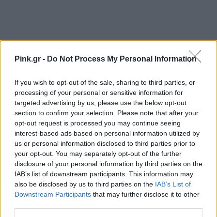
Pink.gr -
Do Not Process My Personal Information
If you wish to opt-out of the sale, sharing to third parties, or
processing of your personal or sensitive information for
Ακολουθήστε το Pink.gr στο
Google News
και
targeted advertising by us, please use the below opt-out
μάθετε πρώτοι
τα πιο hot νέα
.
section to confirm your selection. Please note that after your
opt-out request is processed you may continue seeing
Ακολουθήστε το Pink.gr και στο
Instagram
interest-based ads based on personal information utilized by
us or personal information disclosed to third parties prior to
your opt-out. You may separately opt-out of the further
disclosure of your personal information by third parties on the
IAB’s list of downstream participants. This information may
also be disclosed by us to third parties on the
IAB’s List of
Downstream Participants
that may further disclose it to other
ΔΙΑΦΗΜΙΣΗ
third parties.