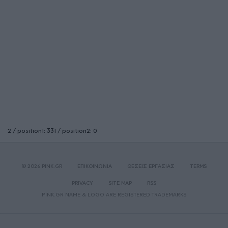
2 / position1: 331 / position2: 0
© 2026 PINK.GR
ΕΠΙΚΟΙΝΩΝΙΑ
ΘΕΣΕΙΣ ΕΡΓΑΣΙΑΣ
TERMS
PRIVACY
SITE MAP
RSS
PINK.GR NAME & LOGO ARE REGISTERED TRADEMARKS