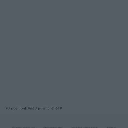
19 / position1: 466 / position2: 629
© 2026 PINK.GR
ΕΠΙΚΟΙΝΩΝΙΑ
ΘΕΣΕΙΣ ΕΡΓΑΣΙΑΣ
TERMS