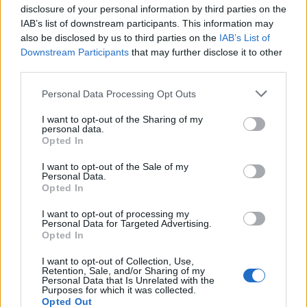
Ακολουθήστε το Pink.gr στο
Google News
και
disclosure of your personal information by third parties on the
μάθετε πρώτοι
τα πιο hot νέα
.
IAB’s list of downstream participants. This information may
also be disclosed by us to third parties on the
IAB’s List of
Ακολουθήστε το Pink.gr και στο
Instagram
Downstream Participants
that may further disclose it to other
third parties.
Personal Data Processing Opt Outs
I want to opt-out of the Sharing of my
personal data.
Opted In
ΔΙΑΦΗΜΙΣΗ
I want to opt-out of the Sale of my
Personal Data.
Opted In
I want to opt-out of processing my
Personal Data for Targeted Advertising.
Opted In
I want to opt-out of Collection, Use,
Retention, Sale, and/or Sharing of my
Personal Data that Is Unrelated with the
Purposes for which it was collected.
Opted Out