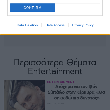
CONFIRM
Data Deletion
Data Access
Privacy Policy
Περισσότερα Θέματα
Entertainment
ENTERTAINMENT
Ατύχημα για τον Ιβάν 
Σβιτάιλο στην Κέρκυρα: «Θα 
σηκωθώ πιο δυνατός»
ΑΥΓ 08, 2026