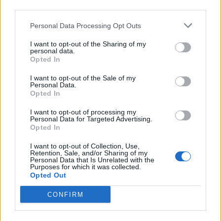
third parties.
Personal Data Processing Opt Outs
Περισσότερα Θέματα
I want to opt-out of the Sharing of my
Entertainment
personal data.
Opted In
I want to opt-out of the Sale of my
ENTERTAINMENT
Personal Data.
Ηθοποιός του Χάρι Πότερ 
Opted In
άνοιξε OnlyFans και κερδίζει 
περισσότερα απ` όσα σε όλη 
I want to opt-out of processing my
Personal Data for Targeted Advertising.
της την καριέρα στην 
Opted In
υποκριτική
I want to opt-out of Collection, Use,
ΑΥΓ 10, 2026
Retention, Sale, and/or Sharing of my
Personal Data that Is Unrelated with the
Purposes for which it was collected.
Opted Out
ENTERTAINMENT
Μπρίτνεϊ Σπίαρς: Το μπότοξ 
CONFIRM
που την «κατέστρεψε» και η 
προειδοποίηση στις γυναίκες
ΑΥΓ 10, 2026