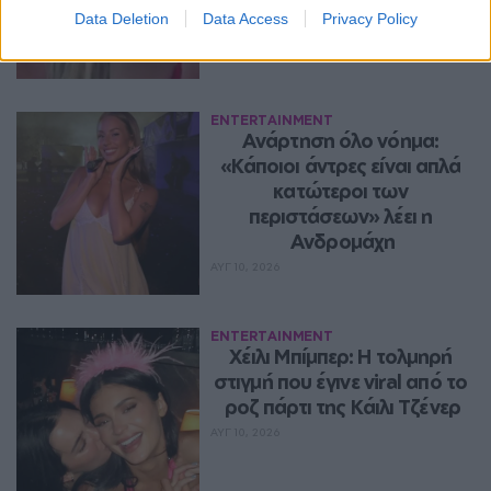
Data Deletion
Data Access
Privacy Policy
ENTERTAINMENT
Ανάρτηση όλο νόημα: 
«Κάποιοι άντρες είναι απλά 
κατώτεροι των 
περιστάσεων» λέει η 
Ανδρομάχη
ΑΥΓ 10, 2026
ENTERTAINMENT
Χέιλι Μπίμπερ: Η τολμηρή 
στιγμή που έγινε viral από το 
ροζ πάρτι της Κάιλι Τζένερ
ΑΥΓ 10, 2026