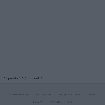
0 / position1: 0 / position2: 0
© 2026 PINK.GR
ΕΠΙΚΟΙΝΩΝΙΑ
ΘΕΣΕΙΣ ΕΡΓΑΣΙΑΣ
TERMS
PRIVACY
SITE MAP
RSS