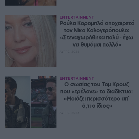
ENTERTAINMENT
Ρούλα Κορομηλά αποχαιρετά 
τον Νίκο Καλογερόπουλο: 
«Στεναχωρήθηκα πολύ ‑ έχω 
να θυμάμαι πολλά»
ΑΥΓ 10, 2026
ENTERTAINMENT
Ο σωσίας του Τομ Κρουζ 
που «τρέλανε» το διαδίκτυο: 
«Μοιάζει περισσότερο απ` 
ό,τι ο ίδιος»
ΑΥΓ 10, 2026