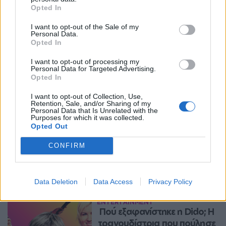
Opted In
I want to opt-out of the Sale of my
Personal Data.
Opted In
I want to opt-out of processing my
Personal Data for Targeted Advertising.
Opted In
I want to opt-out of Collection, Use,
Retention, Sale, and/or Sharing of my
Personal Data that Is Unrelated with the
Purposes for which it was collected.
Opted Out
CONFIRM
Περισσότερα Θέματα
Entertainment
Data Deletion
Data Access
Privacy Policy
ENTERTAINMENT
Πού εξαφανίστηκε η Dido; Η 
τραγουδίστρια που πούλησε 