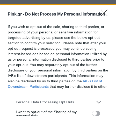
Pink.gr -
Do Not Process My Personal Information
Ακολουθήστε το Pink.gr στο
Google News
και
μάθετε πρώτοι
τα πιο hot νέα
.
If you wish to opt-out of the sale, sharing to third parties, or
processing of your personal or sensitive information for
Ακολουθήστε το Pink.gr και στο
Instagram
targeted advertising by us, please use the below opt-out
section to confirm your selection. Please note that after your
opt-out request is processed you may continue seeing
interest-based ads based on personal information utilized by
us or personal information disclosed to third parties prior to
your opt-out. You may separately opt-out of the further
disclosure of your personal information by third parties on the
ΔΙΑΦΗΜΙΣΗ
IAB’s list of downstream participants. This information may
also be disclosed by us to third parties on the
IAB’s List of
Downstream Participants
that may further disclose it to other
third parties.
Personal Data Processing Opt Outs
I want to opt-out of the Sharing of my
personal data.