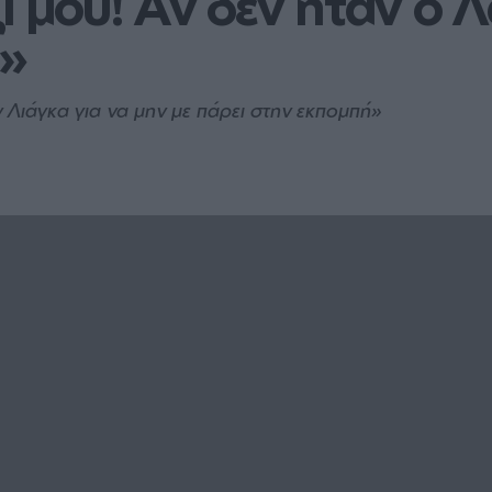
 μου! Αν δεν ήταν ο Λά
ά»
Λιάγκα για να μην με πάρει στην εκπομπή»