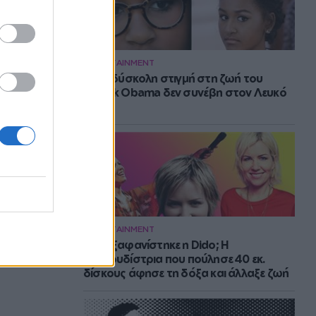
ENTERTAINMENT
Η πιο δύσκολη στιγμή στη ζωή του
Barack Obama δεν συνέβη στον Λευκό
Οίκο
ENTERTAINMENT
Πού εξαφανίστηκε η Dido; Η
τραγουδίστρια που πούλησε 40 εκ.
δίσκους άφησε τη δόξα και άλλαξε ζωή