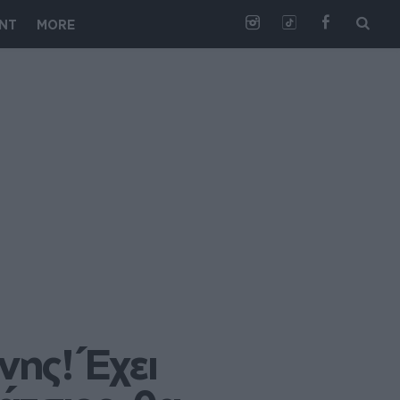
NT
MORE
ης! Έχει 