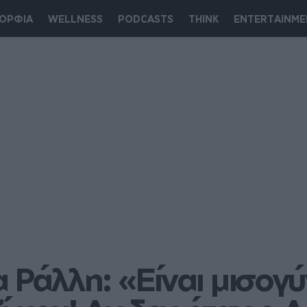
ΟΡΦΙΑ
WELLNESS
PODCASTS
THINK
ENTERTAINME
Ράλλη: «Είναι μισογύν