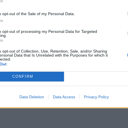
In
ενα ότι συνεχίζεται αυτό το πράγμα, όσοι
 το κάνει συνέχεια αυτό το πράγμα.
o opt-out of the Sale of my Personal Data.
In
ΔΙΑΦΗΜΙΣΗ
to opt-out of processing my Personal Data for Targeted
ing.
In
o opt-out of Collection, Use, Retention, Sale, and/or Sharing
ersonal Data that Is Unrelated with the Purposes for which it
lected.
Out
CONFIRM
Data Deletion
Data Access
Privacy Policy