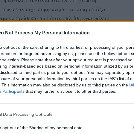
 η Νικολέττα Ράλλη στο Dot. Η γνωστή
 πως όταν είχε συμφωνήσει να συμμετάσχει
κριμένο πρόσωπο που έκανε πλύση εγκεφάλου
νου να μην την πάρει στην εκπομπή του.
o Not Process My Personal Information
 Λιάγκα, που έφυγα από το Μακεδονία TV,
to opt-out of the sale, sharing to third parties, or processing of your per
ήσω την εκπομπή μου αν δεν είχα κάτι άλλο.
formation for targeted advertising by us, please use the below opt-out s
μο, το οποίο έκανε απίστευτη πλύση
r selection. Please note that after your opt-out request is processed y
eing interest-based ads based on personal information utilized by us or
 μην με πάρει στην εκπομπή. Το οποίο το
disclosed to third parties prior to your opt-out. You may separately opt-
ριος Λάτσιος στο δοκιμαστικό, θα έμενα
losure of your personal information by third parties on the IAB’s list of
. This information may also be disclosed by us to third parties on the
IA
Participants
that may further disclose it to other third parties.
δοκιμαστικό, είχα δώσει τα χέρια και είχα
α είμαι στον Λιάγκα. Και πάω σε μια
l Data Processing Opt Outs
οπέλες και είχα πάθει σοκ. Μόλις έμαθα αυτό
 καμία εντύπωση, γιατί μιλάμε για τεράστια
o opt-out of the Sharing of my personal data.