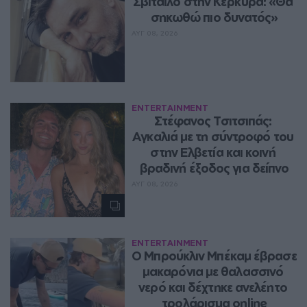
Σβιτάιλο στην Κέρκυρα: «Θα 
σηκωθώ πιο δυνατός»
ΑΥΓ 08, 2026
ENTERTAINMENT
Στέφανος Τσιτσιπάς: 
Αγκαλιά με τη σύντροφό του 
στην Ελβετία και κοινή 
βραδινή έξοδος για δείπνο
ΑΥΓ 08, 2026
ENTERTAINMENT
Ο Μπρούκλιν Μπέκαμ έβρασε 
μακαρόνια με θαλασσινό 
νερό και δέχτηκε ανελέητο 
τρολάρισμα online