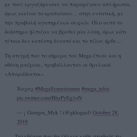
με τους εργαζόμενους να παραμένουν απλήρωτοι,
όμως εκείνοι το κρατούσαν… στην εντατική, με
την προβολή αγαπημένων σειρών. Όλο αυτό το
διάστημα ήλπιζαν να βρεθεί μία λύση, όμως κάτι
τέτοιο δεν κατέστη δυνατό και το τέλος ήρθε…
Τη στιγμή που το σήμερα του Mega έπεσε και η
οθόνη μαύρισε, προβάλλονταν οι θρυλικοί
«Απαράδεκτοι».
Χαχαχ
#MegaSynexizoume
#mega_telos
pic.twitter.com/BhzPyEg1oN
— ¡ Giorgos_Myk ! (@gklogacf)
October 28,
2018
Τηλεθέαση που θα ζήλευε κάθε σταθμός τις