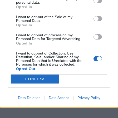
personal data.
Opted In
I want to opt-out of the Sale of my
Personal Data.
Opted In
I want to opt-out of processing my
Personal Data for Targeted Advertising.
Opted In
I want to opt-out of Collection, Use,
Retention, Sale, and/or Sharing of my
Personal Data that Is Unrelated with the
Purposes for which it was collected.
Opted Out
Ακολουθήστε το Pink.gr στο
Google News
και
CONFIRM
μάθετε πρώτοι
τα πιο hot νέα
.
Ακολουθήστε το Pink.gr και στο
Instagram
Data Deletion
Data Access
Privacy Policy