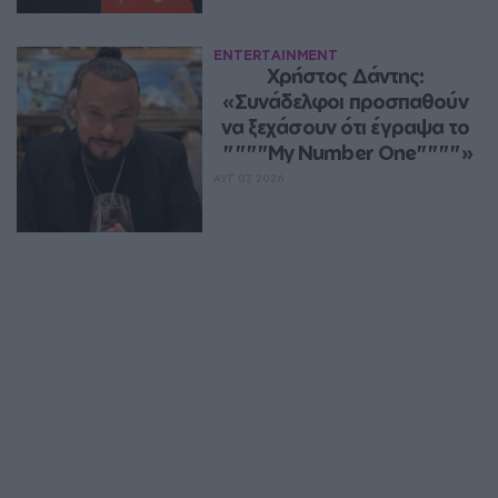
ENTERTAINMENT
Χρήστος Δάντης: 
«Συνάδελφοι προσπαθούν 
να ξεχάσουν ότι έγραψα το 
""""My Number One""""»
ΑΥΓ 07, 2026