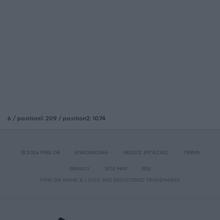
6 / position1: 209 / position2: 1074
© 2026 PINK.GR
ΕΠΙΚΟΙΝΩΝΙΑ
ΘΕΣΕΙΣ ΕΡΓΑΣΙΑΣ
TERMS
PRIVACY
SITE MAP
RSS
PINK.GR NAME & LOGO ARE REGISTERED TRADEMARKS