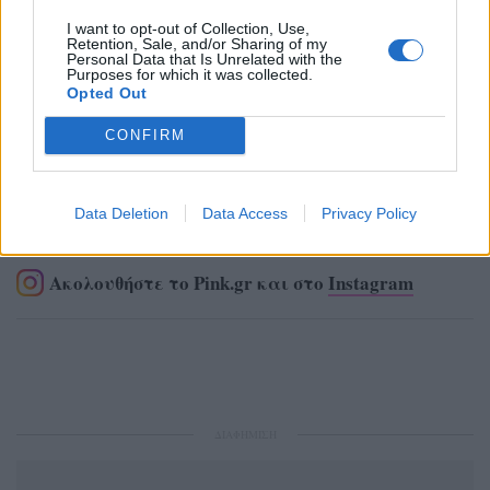
I want to opt-out of Collection, Use,
Retention, Sale, and/or Sharing of my
Personal Data that Is Unrelated with the
Purposes for which it was collected.
Opted Out
CONFIRM
Ακολουθήστε το Pink.gr στο
Google News
και
Data Deletion
Data Access
Privacy Policy
μάθετε πρώτοι
τα πιο hot νέα
.
Ακολουθήστε το Pink.gr και στο
Instagram
ΔΙΑΦΗΜΙΣΗ