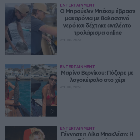
ENTERTAINMENT
Ο Μπρούκλιν Μπέκαμ έβρασε 
μακαρόνια με θαλασσινό 
νερό και δέχτηκε ανελέητο 
τρολάρισμα online
ΑΥΓ 08, 2026
ENTERTAINMENT
Μαρίνα Βερνίκου: Πόζαρε με 
λαγοκέφαλο στο χέρι
ΑΥΓ 08, 2026
ENTERTAINMENT
Γέννησε η Λίλα Μπακλέση: Η 