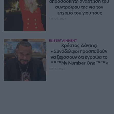
απροσδόκητη ανάρτηση του 
συντρόφου της για τον 
ερχομό του γιου τους
ΑΥΓ 08, 2026
ENTERTAINMENT
Χρήστος Δάντης: 
«Συνάδελφοι προσπαθούν 
να ξεχάσουν ότι έγραψα το 
""""My Number One""""»
ΑΥΓ 07, 2026