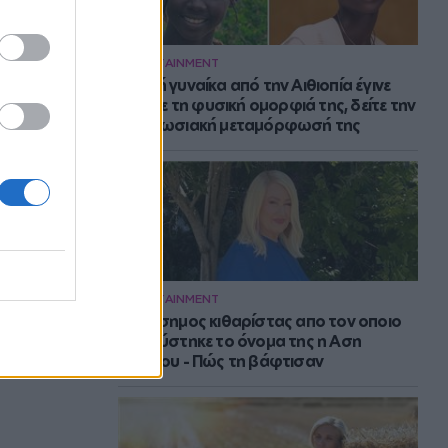
ENTERTAINMENT
Νεαρή γυναίκα από την Αιθιοπία έγινε
viral με τη φυσική ομορφιά της, δείτε την
εντυπωσιακή μεταμόρφωσή της
ENTERTAINMENT
Ο διάσημος κιθαρίστας απο τον οποιο
εμπνεύστηκε το όνομα της η Αση
Μπήλιου - Πώς τη βάφτισαν