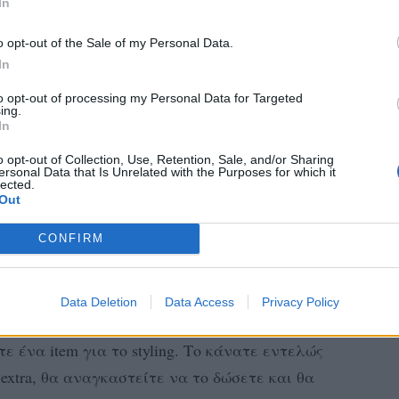
In
o opt-out of the Sale of my Personal Data.
In
to opt-out of processing my Personal Data for Targeted
ing.
In
o opt-out of Collection, Use, Retention, Sale, and/or Sharing
ersonal Data that Is Unrelated with the Purposes for which it
lected.
Out
CONFIRM
ι πρέπει να πάρετε από μία κρεμάστρα η
Data Deletion
Data Access
Privacy Policy
όκληρο τον καλόγερο. Δεν είναι ψώνια.
ε ένα item για το styling. Το κάνατε εντελώς
extra, θα αναγκαστείτε να το δώσετε και θα