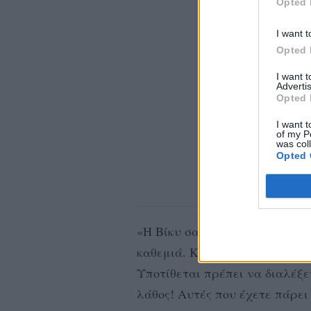
Opted 
I want t
Opted 
I want 
Advertis
Opted 
I want t
of my P
was col
Opted 
«Η Βίκυ σας είπε ξεκάθαρα ότ
καθεμιά. Κάποιοι σηκώσατε ολ
Υποτίθεται πρέπει να διαλέξετ
λάθος! Αυτές που έχετε πάρει 