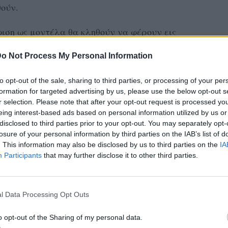
θούν.
ση ως μοντέλα θα κληθούν να φέρουν εις
 Top Model οι 70 κοπέλες που πέρασαν στο
o Not Process My Personal Information
 κατά την διάρκεια της επιλογής των ρούχων
αι ως παρατράγουδα.
to opt-out of the sale, sharing to third parties, or processing of your per
formation for targeted advertising by us, please use the below opt-out s
α, προκειμένου να διαλέξουν το κατάλληλο
r selection. Please note that after your opt-out request is processed y
eing interest-based ads based on personal information utilized by us or
 που θα αποχωρήσουν διάλεξαν πάνω από ένα
disclosed to third parties prior to your opt-out. You may separately opt-
 director να ανακοινώσει την τιμωρία τους.
losure of your personal information by third parties on the IAB’s list of
. This information may also be disclosed by us to third parties on the
IA
ΔΙΑΦΗΜΙΣΗ
Participants
that may further disclose it to other third parties.
l Data Processing Opt Outs
o opt-out of the Sharing of my personal data.