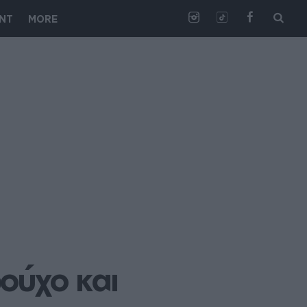
NT
MORE
ύχο και 