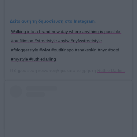
Δείτε αυτή τη δημοσίευση στο Instagram.
Walking into a brand new day where anything is possible.
#outfitinspo #streetstyle #nyfw #nyfwstreetstyle
#fbloggerstyle #wiwt #outfitinspo #snakeskin #nyc #ootd
#mystyle #ruthiedarling
Η δημοσίευση κοινοποιήθηκε από το χρήστη
Ruthie Darling
(@ruth