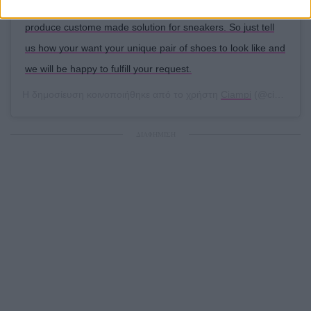
the final touch og class to this pair of casual shoe. We
produce custome made solution for sneakers. So just tell
us how your want your unique pair of shoes to look like and
we will be happy to fulfill your request.
Η δημοσίευση κοινοποιήθηκε από το χρήστη
Ciampi
(@ciampi.dk) στις
ΔΙΑΦΗΜΙΣΗ