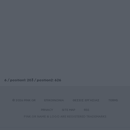
6 / position1: 203 / position2: 626
© 2026 PINK.GR
ΕΠΙΚΟΙΝΩΝΙΑ
ΘΕΣΕΙΣ ΕΡΓΑΣΙΑΣ
TERMS
PRIVACY
SITE MAP
RSS
PINK.GR NAME & LOGO ARE REGISTERED TRADEMARKS