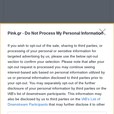
Δείτε αυτή τη δημοσίευση στο Instagram.
#tuesdayshoesday You had me at animal print 🐍It’s
Pink.gr -
Do Not Process My Personal Information
actually a real problem lately where I can’t say no! These
If you wish to opt-out of the sale, sharing to third parties, or
mules are such a rich, beautiful fall color. I sized up to a 10
processing of your personal or sensitive information for
(usually a 9) and they fit perfect! Found my favorite suede
targeted advertising by us, please use the below opt-out
section to confirm your selection. Please note that after your
moto jacket and my jeans fully in stock! Shop this look by
opt-out request is processed you may continue seeing
heading to your @liketoknow.it app and searching my
interest-based ads based on personal information utilized by
us or personal information disclosed to third parties prior to
handle @jenagreen920 // http://liketk.it/2wMB5 #liketkit
your opt-out. You may separately opt-out of the further
#LTKunder50 #LTKunder100 #LTKshoecrush
disclosure of your personal information by third parties on the
IAB’s list of downstream participants. This information may
#LTKsalealert #LTKstyletip #topshop #nordstrom #nsale
also be disclosed by us to third parties on the
IAB’s List of
#nordstromanniversarysale #snakeskinshoes
Downstream Participants
that may further disclose it to other
third parties.
Η δημοσίευση κοινοποιήθηκε από το χρήστη
j e n a
(@jenagreen920) στις