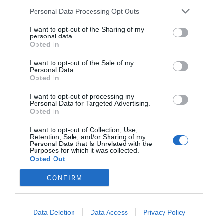
Personal Data Processing Opt Outs
I want to opt-out of the Sharing of my
personal data.
Opted In
I want to opt-out of the Sale of my
Personal Data.
Opted In
I want to opt-out of processing my
Personal Data for Targeted Advertising.
Opted In
I want to opt-out of Collection, Use,
Retention, Sale, and/or Sharing of my
Personal Data that Is Unrelated with the
Δείτε αυτή τη δημοσίευση στο Instagram.
Purposes for which it was collected.
Opted Out
Exclusive sneaker made in a combination of classic black
CONFIRM
suede and red python. Inside lining made from vegetable
tanned natural leather to give your feet maximum
breathability. Shoe laces made from premium leather gives
Data Deletion
Data Access
Privacy Policy