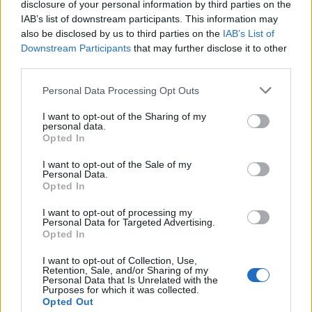
disclosure of your personal information by third parties on the
IAB’s list of downstream participants. This information may
also be disclosed by us to third parties on the
IAB’s List of
Downstream Participants
that may further disclose it to other
third parties.
Personal Data Processing Opt Outs
I want to opt-out of the Sharing of my
personal data.
Opted In
Περισσότερα Θέματα
I want to opt-out of the Sale of my
Personal Data.
Entertainment
Opted In
I want to opt-out of processing my
Personal Data for Targeted Advertising.
ENTERTAINMENT
Βάλια Χατζηθεοδώρου: 
Opted In
Μπικίνι και βραδινές έξοδοι 
I want to opt-out of Collection, Use,
στη Μύκονο – Οι 
Retention, Sale, and/or Sharing of my
Personal Data that Is Unrelated with the
φωτογραφίες της
Purposes for which it was collected.
ΑΥΓ 09, 2026
Opted Out