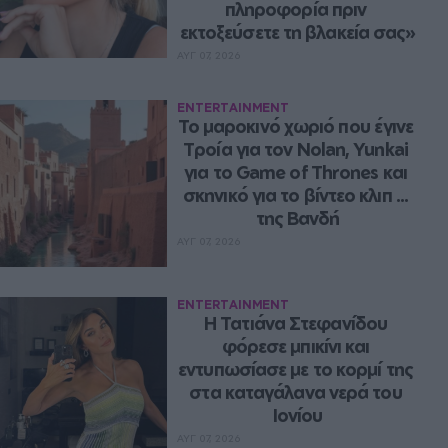
πληροφορία πριν 
εκτοξεύσετε τη βλακεία σας»
ΑΥΓ 07, 2026
ENTERTAINMENT
Το μαροκινό χωριό που έγινε 
Τροία για τον Nolan, Yunkai 
για το Game of Thrones και 
σκηνικό για το βίντεο κλιπ ... 
της Βανδή
ΑΥΓ 07, 2026
ENTERTAINMENT
Η Τατιάνα Στεφανίδου 
φόρεσε μπικίνι και 
εντυπωσίασε με το κορμί της 
στα καταγάλανα νερά του 
Ιονίου
ΑΥΓ 07, 2026