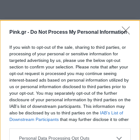
Ακολουθήστε το Pink.gr στο
Google News
και
Pink.gr -
Do Not Process My Personal Information
μάθετε πρώτοι
τα πιο hot νέα
.
If you wish to opt-out of the sale, sharing to third parties, or
Ακολουθήστε το Pink.gr και στο
Instagram
processing of your personal or sensitive information for
targeted advertising by us, please use the below opt-out
section to confirm your selection. Please note that after your
opt-out request is processed you may continue seeing
Διαβάστε Ακόμη
interest-based ads based on personal information utilized by
us or personal information disclosed to third parties prior to
your opt-out. You may separately opt-out of the further
ΡΕΠΟΡΤΑΖ
ΠΡΙΝ 414 ΕΒΔΟΜΆΔΕΣ
disclosure of your personal information by third parties on the
Η βιομηχανία του γάμου στην
IAB’s list of downstream participants. This information may
Ελλάδα σήμερα
also be disclosed by us to third parties on the
IAB’s List of
Downstream Participants
that may further disclose it to other
Πόσο κοστίζει ένας γάμος, τι
third parties.
περιλαμβάνει, τι χρειάζεται να
ξέρεις
Personal Data Processing Opt Outs