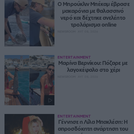
Ο Μπρούκλιν Μπέκαμ έβρασε 
μακαρόνια με θαλασσινό 
νερό και δέχτηκε ανελέητο 
τρολάρισμα online
NEWSROOM
ΑΥΓ 08, 2026
ENTERTAINMENT
Μαρίνα Βερνίκου: Πόζαρε με 
λαγοκέφαλο στο χέρι
NEWSROOM
ΑΥΓ 08, 2026
ENTERTAINMENT
Γέννησε η Λίλα Μπακλέση: Η 
απροσδόκητη ανάρτηση του 