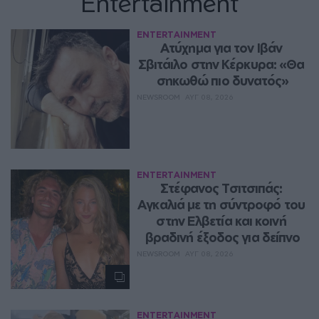
Entertainment
ENTERTAINMENT
Ατύχημα για τον Ιβάν 
Σβιτάιλο στην Κέρκυρα: «Θα 
σηκωθώ πιο δυνατός»
NEWSROOM
ΑΥΓ 08, 2026
ENTERTAINMENT
Στέφανος Τσιτσιπάς: 
Αγκαλιά με τη σύντροφό του 
στην Ελβετία και κοινή 
βραδινή έξοδος για δείπνο
NEWSROOM
ΑΥΓ 08, 2026
ENTERTAINMENT