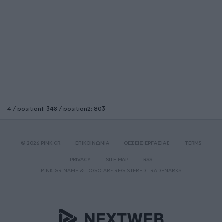
4 / position1: 348 / position2: 803
© 2026 PINK.GR
ΕΠΙΚΟΙΝΩΝΙΑ
ΘΕΣΕΙΣ ΕΡΓΑΣΙΑΣ
TERMS
PRIVACY
SITE MAP
RSS
PINK.GR NAME & LOGO ARE REGISTERED TRADEMARKS