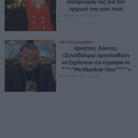
συντρόφου της για τον 
ερχομό του γιου τους
NEWSROOM
ΑΥΓ 08, 2026
ENTERTAINMENT
Χρήστος Δάντης: 
«Συνάδελφοι προσπαθούν 
να ξεχάσουν ότι έγραψα το 
""""My Number One""""»
NEWSROOM
ΑΥΓ 07, 2026