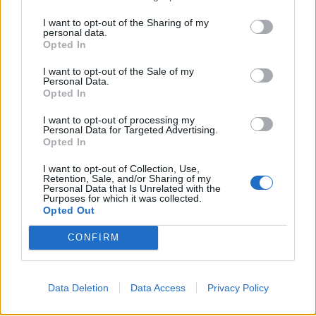
ENTERTAINMENT
NEWSROOM
I want to opt-out of the Sharing of my
ΠΡΙΝ 414 ΕΒΔΟΜΆΔΕΣ
personal data.
Παντρεύτηκαν Σάκης
Opted In
Τανιμανίδης και Χριστίνα
I want to opt-out of the Sale of my
Μπόμπα
Personal Data.
Opted In
Εικόνες από την τελετή στην Σίφνο
I want to opt-out of processing my
ENTERTAINMENT
NEWSROOM
Personal Data for Targeted Advertising.
ΠΡΙΝ 414 ΕΒΔΟΜΆΔΕΣ
Opted In
Τανιμανίδης‑Μπόμπα: Μετά
I want to opt-out of Collection, Use,
τον παραμυθένιο γάμο η
Retention, Sale, and/or Sharing of my
λαμπερή δεξίωση ‑ Ο χορός
Personal Data that Is Unrelated with the
Purposes for which it was collected.
του ζευγαριού
Opted Out
Δείτε φωτογραφίες και video από τη
CONFIRM
δεξίωση
NEWSROOM
Data Deletion
Data Access
Privacy Policy