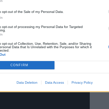
In
o opt-out of the Sale of my Personal Data.
In
to opt-out of processing my Personal Data for Targeted
ing.
In
o opt-out of Collection, Use, Retention, Sale, and/or Sharing
ersonal Data that Is Unrelated with the Purposes for which it
lected.
Out
ρέιρα στο 14ο λεπτό
CONFIRM
Data Deletion
Data Access
Privacy Policy