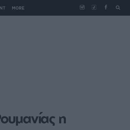
NT
MORE
ουμανίας η 