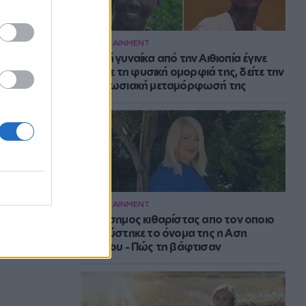
ENTERTAINMENT
Νεαρή γυναίκα από την Αιθιοπία έγινε
viral με τη φυσική ομορφιά της, δείτε την
εντυπωσιακή μεταμόρφωσή της
ENTERTAINMENT
Ο διάσημος κιθαρίστας απο τον οποιο
εμπνεύστηκε το όνομα της η Αση
Μπήλιου - Πώς τη βάφτισαν