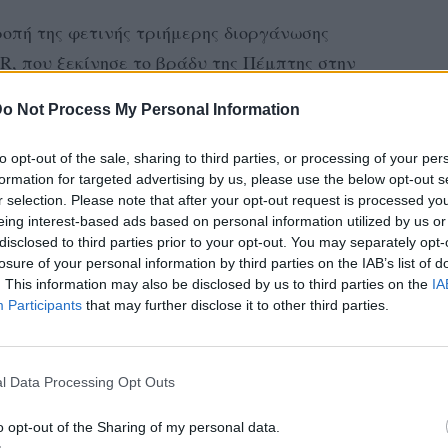
ροπή της φετινής τριήμερης διοργάνωσης
VR, που ξεκίνησε το βράδυ της Πέμπτης στην
asov.
o Not Process My Personal Information
ν διαγωνιζομένων, το Σάββατο η Ελένη
to opt-out of the sale, sharing to third parties, or processing of your per
formation for targeted advertising by us, please use the below opt-out s
r selection. Please note that after your opt-out request is processed y
ΔΙΑΦΗΜΙΣΗ
eing interest-based ads based on personal information utilized by us or
disclosed to third parties prior to your opt-out. You may separately opt-
losure of your personal information by third parties on the IAB’s list of
. This information may also be disclosed by us to third parties on the
IA
Participants
that may further disclose it to other third parties.
l Data Processing Opt Outs
o opt-out of the Sharing of my personal data.