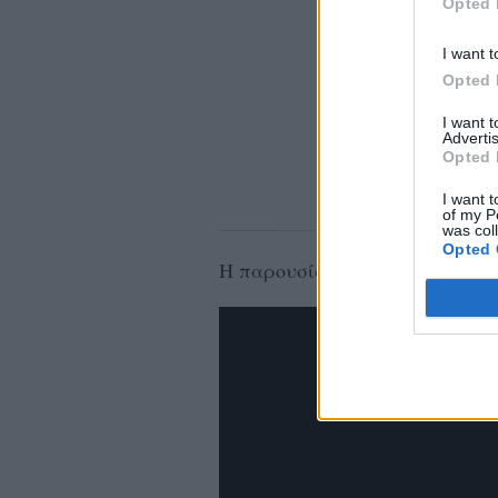
Opted 
I want t
Opted 
I want 
Advertis
Opted 
I want t
of my P
was col
Opted 
Η παρουσίαση της Ελένης Φου