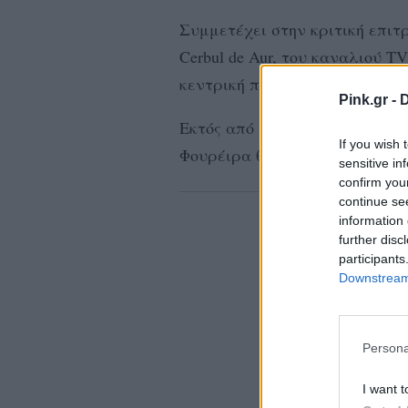
Συμμετέχει στην κριτική επιτ
Cerbul de Aur, του καναλιού T
κεντρική πλατεία της πόλης Br
Pink.gr -
D
Εκτός από τη βαθμολόγηση τω
If you wish 
Φουρέιρα θα τραγουδήσει.
sensitive in
confirm you
continue se
information 
further disc
participants
Downstream 
Persona
I want t