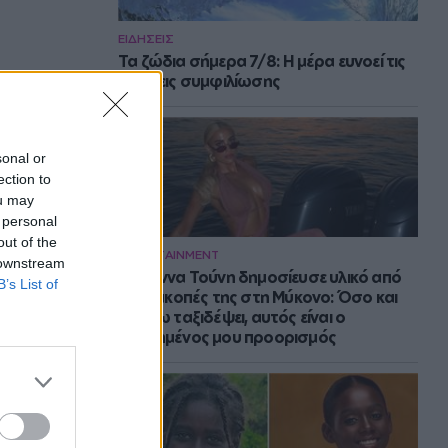
ΕΙΔΗΣΕΙΣ
Τα ζώδια σήμερα 7/8: Η μέρα ευνοεί τις
κινήσεις συμφιλίωσης
sonal or
ection to
ou may
 personal
out of the
ENTERTAINMENT
 downstream
Η Ιωάννα Τούνη δημοσίευσε υλικό από
B’s List of
τις διακοπές της στη Μύκονο: Όσο και
αν έχω ταξιδέψει, αυτός είναι ο
αγαπημένος μου προορισμός