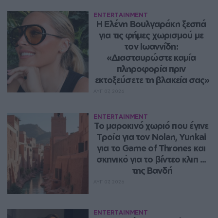
ENTERTAINMENT
Η Ελένη Βουλγαράκη ξεσπά 
για τις φήμες χωρισμού με 
τον Ιωαννίδη: 
«Διασταυρώστε καμία 
πληροφορία πριν 
εκτοξεύσετε τη βλακεία σας»
ΑΥΓ 07, 2026
ENTERTAINMENT
Το μαροκινό χωριό που έγινε 
Τροία για τον Nolan, Yunkai 
για το Game of Thrones και 
σκηνικό για το βίντεο κλιπ ... 
της Βανδή
ΑΥΓ 07, 2026
ENTERTAINMENT