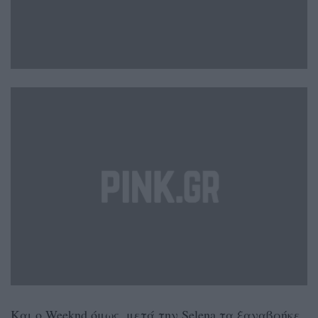
Kαι ο Weeknd όμως, μετά την Selena τα ξαναβρήκε