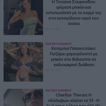
Η Τατιάνα Στεφανίδου 
φόρεσε μπικίνι και 
εντυπωσίασε με το κορμί της 
στα καταγάλανα νερά του 
Ιονίου
ΑΥΓ 07, 2026
ENTERTAINMENT
Κατερίνα Παπουτσάκη: 
Ποζάρει χαμογελαστή με 
μπικίνι στη θάλασσα σε 
καλοκαιρινή διάθεση
ΑΥΓ 07, 2026
ENTERTAINMENT
Charlize Theron: Η 
«Καλυψώ» κλείνει τα 51 ‑ H 
ζωή και ο ρόλος που άλλαξε 