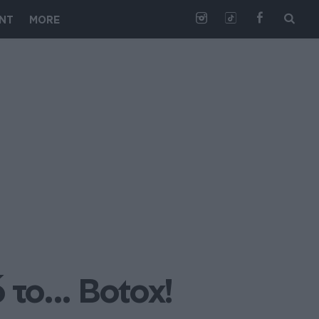
NT
MORE
ο... Botox!