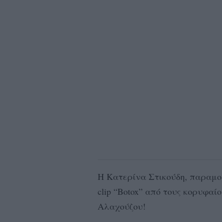
Η Κατερίνα Στικούδη, παραμορ
clip “Botox” από τους κορυφαί
Αλαχούζου!