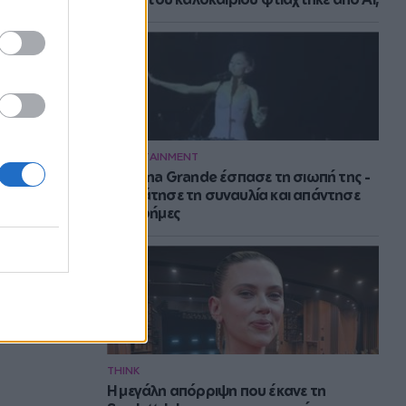
ENTERTAINMENT
H Ariana Grande έσπασε τη σιωπή της -
Σταμάτησε τη συναυλία και απάντησε
στις φήμες
THINK
Η μεγάλη απόρριψη που έκανε τη