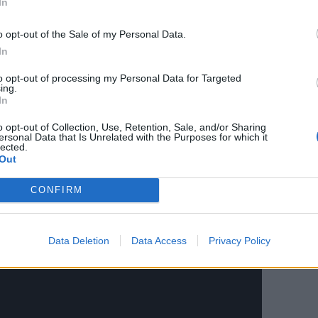
In
υμε ολους για τα καλα τους λογια και
o opt-out of the Sale of my Personal Data.
 δημιουργουμε νεα και προτοτυπα
In
α και η υγεια μας!…υπομονη, εχουμε κι
to opt-out of processing my Personal Data for Targeted
υμε, μολις μπορεσουμε…
ing.
In
o opt-out of Collection, Use, Retention, Sale, and/or Sharing
ersonal Data that Is Unrelated with the Purposes for which it
lected.
Out
CONFIRM
Data Deletion
Data Access
Privacy Policy