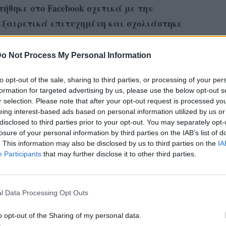
ήθηκε στο Facebook σχετικά με την
εξαιρετικά επιτυχημένη και σχολιάστηκε
o Not Process My Personal Information
ια την δουλεια που καναμε για το τελευταιο
ικουδη (ασχετα να σας αρεσει η οχι η
to opt-out of the sale, sharing to third parties, or processing of your per
formation for targeted advertising by us, please use the below opt-out s
 εδωσε την ευκαιρια να κανουμε πραγματα
r selection. Please note that after your opt-out request is processed y
α να εκτελεσουμε (Οπως π.χ. στην ταινια
eing interest-based ads based on personal information utilized by us or
τις πλαστικες επρεμβασεις στον χαρακτηρα
disclosed to third parties prior to your opt-out. You may separately opt-
losure of your personal information by third parties on the IAB’s list of
σοστομου, μια δουλεια που νιωθουμε οτι
. This information may also be disclosed by us to third parties on the
IA
της καριερας μας).
Participants
that may further disclose it to other third parties.
στη και ανετη και εδειξε ενθουσιασμο να
σε οτι χρειαστηκε να υποστει απο τα χερια
l Data Processing Opt Outs
ετοιου τυπου δουλειες ειναι ΠΟΛΥ
o opt-out of the Sharing of my personal data.
platter η παραμορφωση σε τερας κτλ. Αυτα