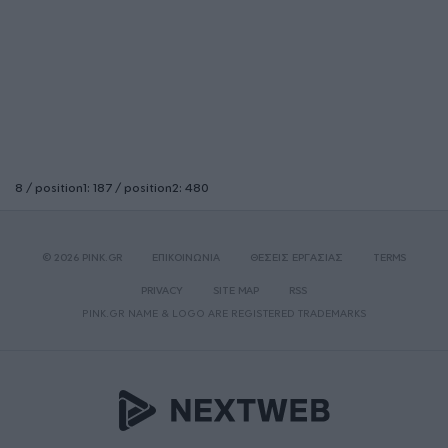
8 / position1: 187 / position2: 480
© 2026 PINK.GR
ΕΠΙΚΟΙΝΩΝΙΑ
ΘΕΣΕΙΣ ΕΡΓΑΣΙΑΣ
TERMS
PRIVACY
SITE MAP
RSS
PINK.GR NAME & LOGO ARE REGISTERED TRADEMARKS