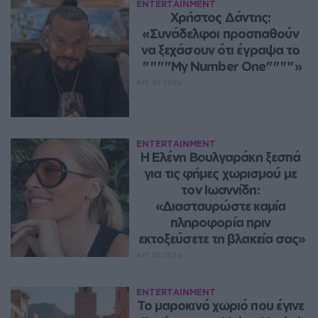
ENTERTAINMENT
Χρήστος Δάντης: 
«Συνάδελφοι προσπαθούν 
να ξεχάσουν ότι έγραψα το 
""""My Number One""""»
ΑΥΓ 07, 2026
ENTERTAINMENT
Η Ελένη Βουλγαράκη ξεσπά 
για τις φήμες χωρισμού με 
τον Ιωαννίδη: 
«Διασταυρώστε καμία 
πληροφορία πριν 
εκτοξεύσετε τη βλακεία σας»
ΑΥΓ 07, 2026
ENTERTAINMENT
Το μαροκινό χωριό που έγινε 