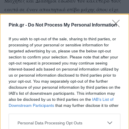
Μαχητές και Διάσημοι έδωσαν τον καλύτερό τους
εαυτό σε έναν απαιτητικό στίβο μάχης όπου είχε
ως έπαθλο την άνεση αλλά και το beach party.
Pink.gr -
Do Not Process My Personal Information
Νικητές στο χθεσινό αγώνισμα, αναδείχθηκαν οι
If you wish to opt-out of the sale, sharing to third parties, or
Διάσημοι με 10-3 κάτι που σίγουρα τους
processing of your personal or sensitive information for
χαροποίησε ιδιαίτερα ύστερα από τόσες ήττες.
targeted advertising by us, please use the below opt-out
section to confirm your selection. Please note that after your
opt-out request is processed you may continue seeing
interest-based ads based on personal information utilized by
us or personal information disclosed to third parties prior to
your opt-out. You may separately opt-out of the further
disclosure of your personal information by third parties on the
IAB’s list of downstream participants. This information may
also be disclosed by us to third parties on the
IAB’s List of
Downstream Participants
that may further disclose it to other
third parties.
Personal Data Processing Opt Outs