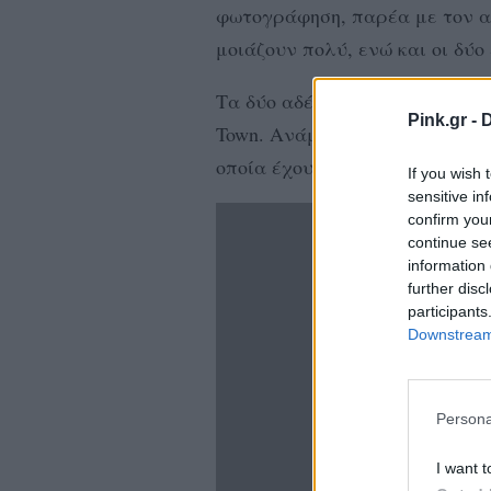
φωτογράφηση, παρέα με τον α
μοιάζουν πολύ, ενώ και οι δύ
Τα δύο αδέρφια μίλησαν στον 
Pink.gr -
D
Town. Ανάμεσα σε άλλα ξεκαθά
οποία έχουν γραφτεί πολλές α
If you wish 
sensitive in
confirm you
continue se
information 
further disc
participants
Downstream 
Persona
I want t