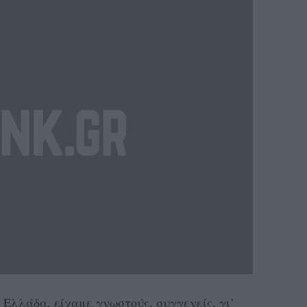
 Ελλάδα, είχαμε γνωστούς, συγγενείς, γι’