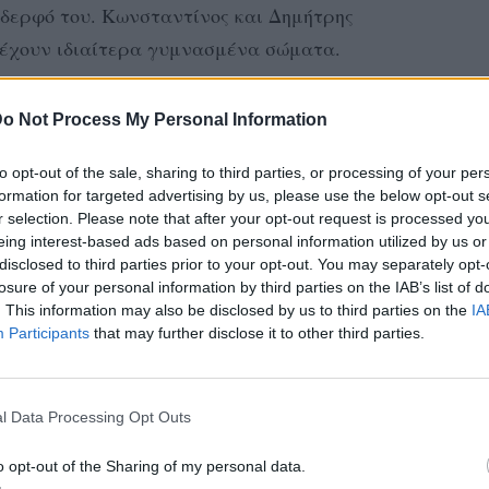
δερφό του. Κωνσταντίνος και Δημήτρης
ο έχουν ιδιαίτερα γυμνασμένα σώματα.
Τάσο Μπιμπισίδη και το περιοδικό Down
o Not Process My Personal Information
ρισαν το θέμα της καταγωγής τους, για την
νακρίβειες.
to opt-out of the sale, sharing to third parties, or processing of your per
formation for targeted advertising by us, please use the below opt-out s
r selection. Please note that after your opt-out request is processed y
eing interest-based ads based on personal information utilized by us or
disclosed to third parties prior to your opt-out. You may separately opt-
losure of your personal information by third parties on the IAB’s list of
. This information may also be disclosed by us to third parties on the
IA
Participants
that may further disclose it to other third parties.
l Data Processing Opt Outs
o opt-out of the Sharing of my personal data.