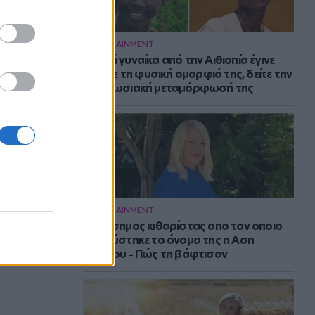
ENTERTAINMENT
Νεαρή γυναίκα από την Αιθιοπία έγινε
viral με τη φυσική ομορφιά της, δείτε την
εντυπωσιακή μεταμόρφωσή της
ENTERTAINMENT
Ο διάσημος κιθαρίστας απο τον οποιο
εμπνεύστηκε το όνομα της η Αση
Μπήλιου - Πώς τη βάφτισαν