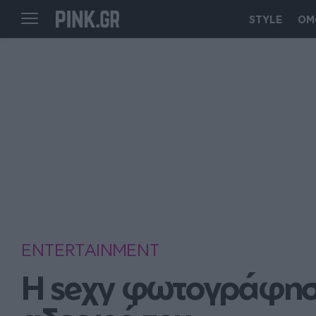
STYLE
ΟΜ
ENTERTAINMENT
Η seχy φωτογράφηση