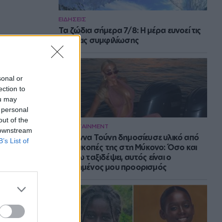
ΕΙΔΗΣΕΙΣ
Τα ζώδια σήμερα 7/8: Η μέρα ευνοεί τις
κινήσεις συμφιλίωσης
sonal or
ection to
ou may
 personal
out of the
ENTERTAINMENT
 downstream
Η Ιωάννα Τούνη δημοσίευσε υλικό από
B’s List of
τις διακοπές της στη Μύκονο: Όσο και
αν έχω ταξιδέψει, αυτός είναι ο
αγαπημένος μου προορισμός