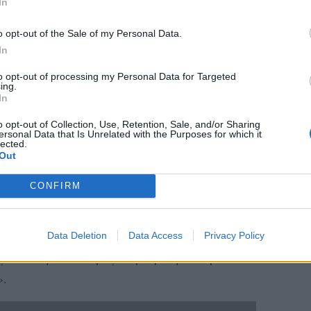
In
o opt-out of the Sale of my Personal Data.
In
to opt-out of processing my Personal Data for Targeted
ing.
In
o opt-out of Collection, Use, Retention, Sale, and/or Sharing
ας είναι από την όμορφη Βόρεια Ήπειρο. Να
ersonal Data that Is Unrelated with the Purposes for which it
lected.
Η Βόρεια Ήπειρος είναι μετά τα σύνορα της
Out
α ελληνόφωνα χωριά. Είμαστε Έλληνες,
CONFIRM
σα, ο παππούς μου είχε την ελληνική
 με Έλληνες παππούδες, με Έλληνες γονείς.
ο ελληνικό δημοτικό σχολείο. Μια όμορφη κι
Data Deletion
Data Access
Privacy Policy
εγάλωσε με πολλή αγάπη. Ήρθαμε στην
».