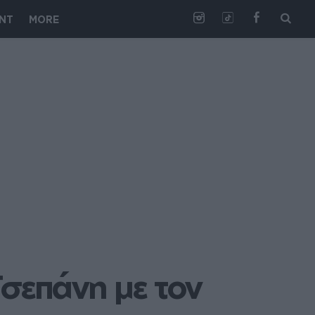
NT
MORE
επάνη με τον 